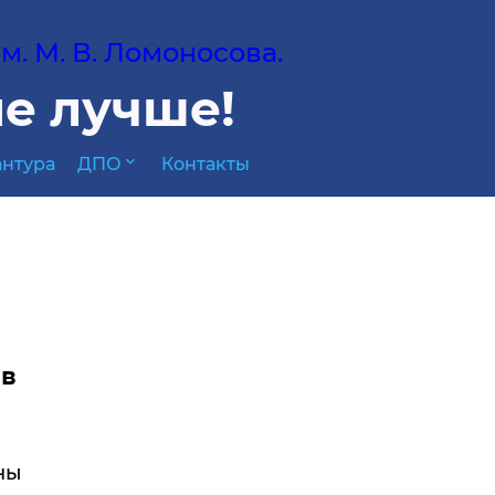
. М. В. Ломоносова.
е лучше!
expand_more
нтура
ДПО
Контакты
ав
ны