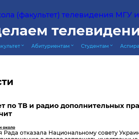
ла (факультет) телевидения МГУ им
елаем телевидени
expand_more
expand_more
expand_more
культет
Абитуриентам
Студентам
Аспира
сти
т по ТВ и радио дополнительных пр
чит
и около
я Рада отказала Национальному совету Украи