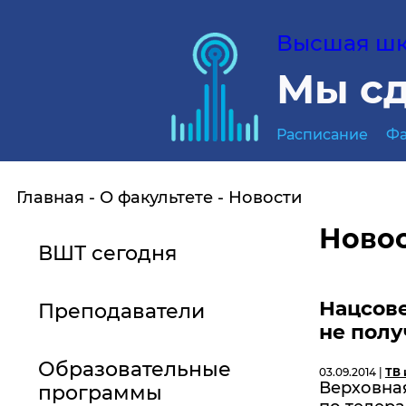
Высшая шко
Мы сд
Расписание
Фа
Главная
О факультете
Новости
Ново
ВШТ сегодня
Нацсове
Преподаватели
не полу
Образовательные
03.09.2014 |
ТВ 
Верховна
программы