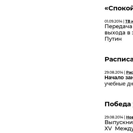
«Спокой
01.09.2014 |
ТВ 
Передача 
выхода в 
Путин
Расписа
29.08.2014 |
Ра
Начало зан
учебные д
Победа 
29.08.2014 |
Но
Выпускни
XV Между