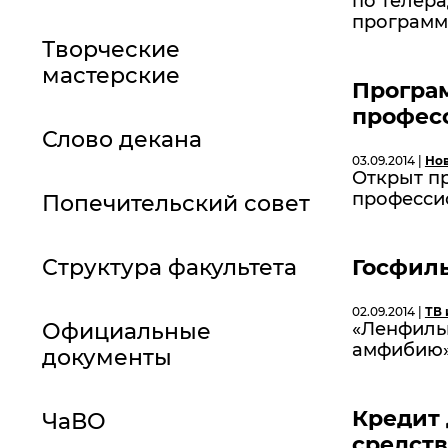
по телер
програм
Творческие
мастерские
Програ
профес
Слово декана
03.09.2014 |
Но
Открыт п
професси
Попечительский совет
Структура факультета
Госфил
02.09.2014 |
ТВ 
Официальные
«Ленфильм
амфибию»,
документы
Кредит 
ЧаВО
средст