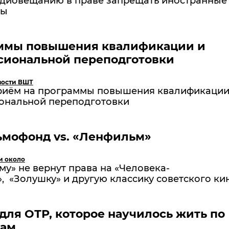
адиовещанию в праве запрещать иностранные
мы
ммы повышения квалификации и
сиональной переподготовки
вости ВШТ
риём на программы повышения квалификации
ональной переподготовки
ьмофонд vs. «Ленфильм»
и около
у» не вернут права на «Человека-
 «Золушку» и другую классику советского ки
для ОТР, которое научилось жить по
вам