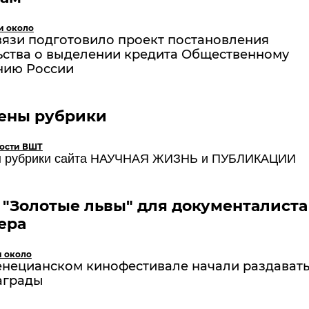
и около
язи подготовило проект постановления
ьства о выделении кредита Общественному
нию России
ены рубрики
ости ВШТ
 рубрики сайта
НАУЧНАЯ ЖИЗНЬ
и
ПУБЛИКАЦИИ
 "Золотые львы" для документалиста
ера
и около
Венецианском кинофестивале начали раздават
аграды