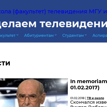
ла (факультет) телевидения МГУ им
елаем телевидени
expand_more
expand_more
expand_more
культет
Абитуриентам
Студентам
Аспира
сти
In memoriam.
01.02.2017)
01.02.2018 |
ТВ и около
Скончался изве