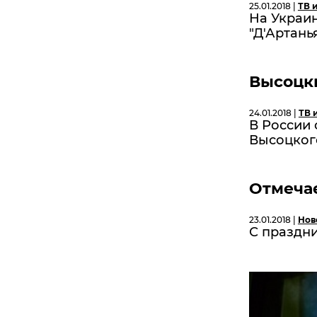
25.01.2018 |
ТВ 
На Украи
"Д'Артань
Высоцк
24.01.2018 |
ТВ 
В России
Высоцког
Отмечае
23.01.2018 |
Нов
С праздни