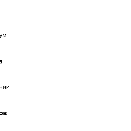
рум
а
нии
ов