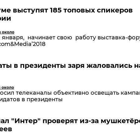
ме выступят 185 топовых спикеров
рии
и около
0 января, начинает свою работу выставка-фо
com&Media’2018
ты в президенты заря жаловались н
и около
осил телеканалы объективно освещать кампа
идатов в президенты
ал "Интер" проверят из-за мушкетёр
еев