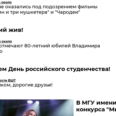
и около
не оказались под подозрением фильмы
ян и три мушкетера" и "Чародеи"
ий жив!
и около
 отмечают 80-летний юбилей Владимира
о
м День российского студенчества!
ости ВШТ
ком, дорогие друзья!
В МГУ имени
конкурса "Ми