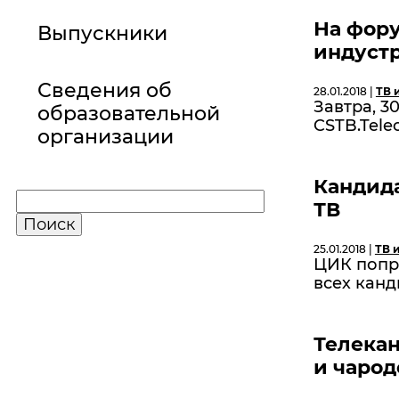
На фору
Выпускники
индуст
Сведения об
28.01.2018 |
ТВ 
Завтра, 3
образовательной
CSTB.Tele
организации
Кандида
ТВ
25.01.2018 |
ТВ 
ЦИК попр
всех канд
Телекан
и чарод