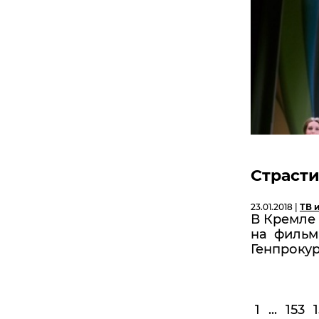
Страсти
23.01.2018 |
ТВ 
В Кремле
на фильм 
Генпроку
1
...
153