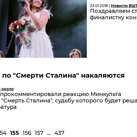
23.01.2018 |
Новости ВШ
Поздравляем ст
финалистку кон
 по "Смерти Сталина" накаляются
и около
 прокомментировали реакцию Минкульта
"Смерть Сталина", судьбу которого будет реш
ратура
154
155
156
157
...
437