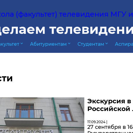
ла (факультет) телевидения МГУ им
елаем телевидени
expand_more
expand_more
expand_more
культет
Абитуриентам
Студентам
Аспира
сти
Экскурсия в
Российской 
17.09.2024 |
27 сентября в 1