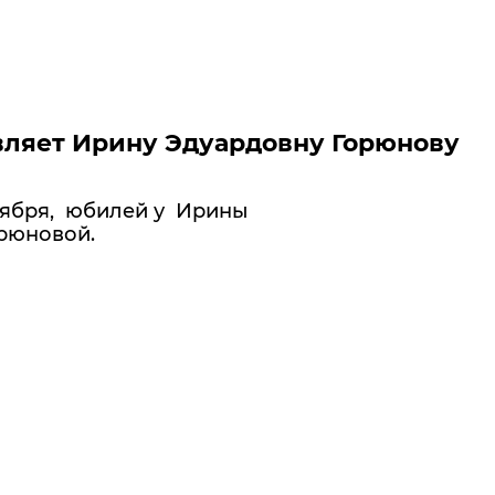
ляет Ирину Эдуардовну Горюнову
нтября, юбилей у Ирины
рюновой.