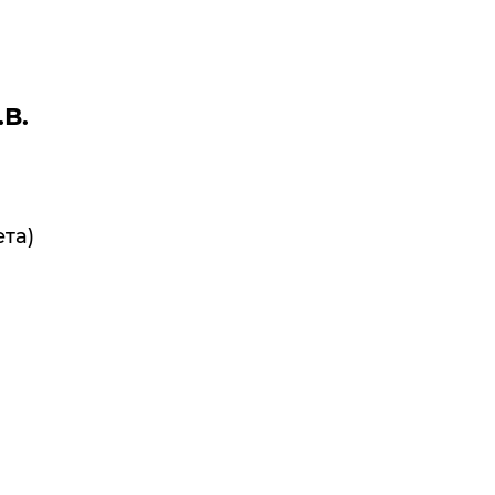
.В.
та)