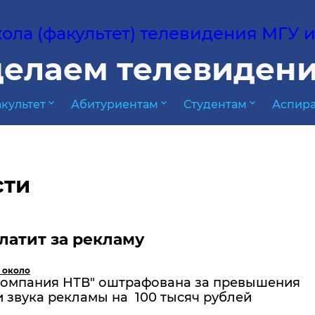
ла (факультет) телевидения МГУ им
елаем телевидени
expand_more
expand_more
expand_more
культет
Абитуриентам
Студентам
Аспира
сти
латит за рекламу
 около
компания НТВ" оштрафована за превышения
 звука рекламы на 100 тысяч рублей