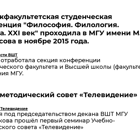
жфакультетская студенческая
енция "Философия. Филология.
а. XXI век" проходила в МГУ имени М
ова в ноябре 2015 года.
сти ВШТ
я отработала секция конференции
еского факультета и Высшей школы (факульте
ния МГУ.
-методический совет «Телевидение»
 Телевидение
ря под председательством декана ВШТ МГУ
якова прошёл первый семинар Учебно-
кого совета «Телевидение»