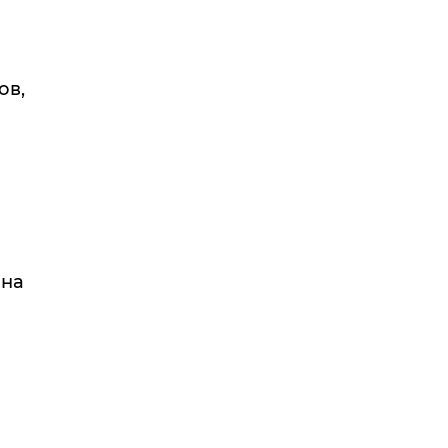
ов,
 на