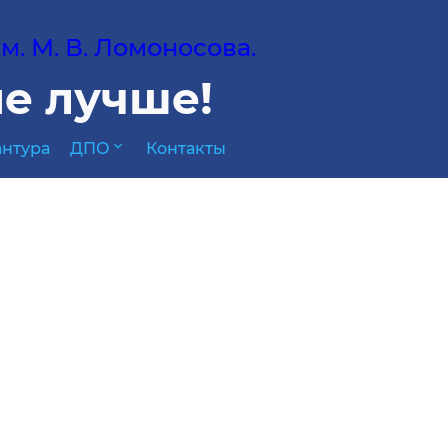
. М. В. Ломоносова.
е лучше!
expand_more
нтура
ДПО
Контакты