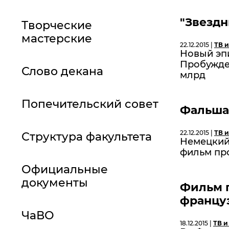
"Звездн
Творческие
мастерские
22.12.2015 |
ТВ и
Новый эп
Пробужде
Слово декана
млрд
Попечительский совет
Фальшах
22.12.2015 |
ТВ и
Структура факультета
Немецкий
фильм пр
Официальные
документы
Фильм 
францу
ЧаВО
18.12.2015 |
ТВ и