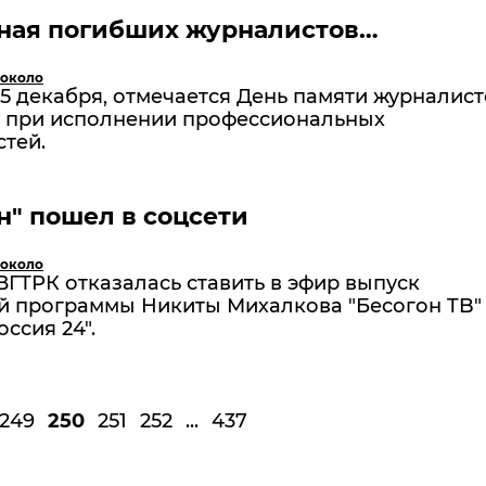
ная погибших журналистов…
 около
15 декабря, отмечается День памяти журналист
 при исполнении профессиональных
тей.
н" пошел в соцсети
 около
ВГТРК отказалась ставить в эфир выпуск
й программы Никиты Михалкова "Бесогон TB"
оссия 24".
249
250
251
252
...
437