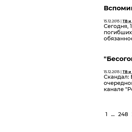
Вспоми
15.12.2015 |
ТВ и
Сегодня, 
погибших
обязаннос
"Бесого
15.12.2015 |
ТВ и
Скандал: 
очередно
канале "Р
1
...
248