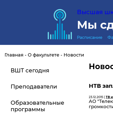
Высшая шко
Мы сд
Расписание
Фа
Главная
О факультете
Новости
Ново
ВШТ сегодня
НТВ зап
Преподаватели
23.12.2015 |
ТВ и
АО "Теле
Образовательные
громкости
программы