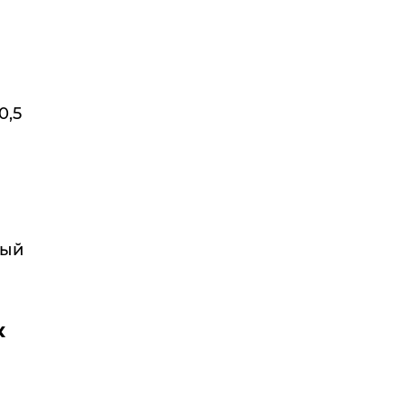
0,5
ный
к