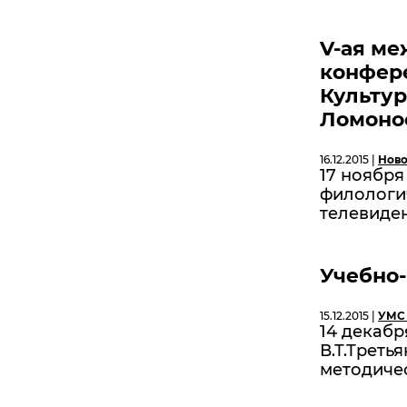
V-ая ме
конфер
Культур
Ломонос
16.12.2015 |
Ново
17 ноябр
филологич
телевиде
Учебно
15.12.2015 |
УМС
14 декаб
В.Т.Треть
методичес