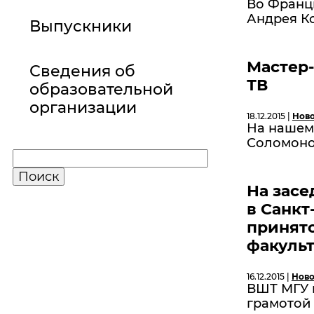
Во Франц
Андрея К
Выпускники
Мастер-
Сведения об
ТВ
образовательной
организации
18.12.2015 |
Нов
На нашем 
Соломоно
На засе
в Санкт
принято
факульт
16.12.2015 |
Ново
ВШТ МГУ 
грамотой