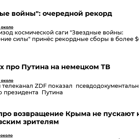
ые войны": очередной рекорд
 около
изод космической саги "Звездные войны:
ние силы" принёс рекордные сборы в более $
 про Путина на немецком ТВ
 около
 телеканал ZDF показал псевдодокументаль
о президента Путина
про возвращение Крыма не пускают 
зским зрителям
 около