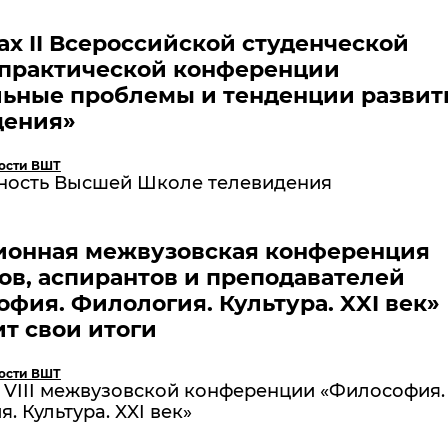
ах II Всероссийской студенческой
-практической конференции
льные проблемы и тенденции развит
дения»
ости ВШТ
ность Высшей Школе телевидения
ионная межвузовская конференция
ов, аспирантов и преподавателей
фия. Филология. Культура. XXI век»
т свои итоги
ости ВШТ
 VIII межвузовской конференции «Философия.
. Культура. XXI век»