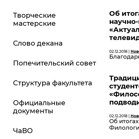
Об итог
Творческие
научно
мастерские
«Актуа
телеви
Слово декана
02.12.2018 |
Нов
Благодар
Попечительский совет
Традиц
Структура факультета
студент
«Филосо
подводи
Официальные
документы
02.12.2018 |
Нов
Об итогах
Филология
ЧаВО