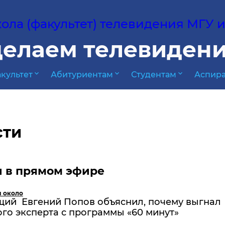
ла (факультет) телевидения МГУ им
елаем телевидени
expand_more
expand_more
expand_more
культет
Абитуриентам
Студентам
Аспира
сти
л в прямом эфире
и около
щий Евгений Попов объяснил, почему выгнал
го эксперта с программы «60 минут»