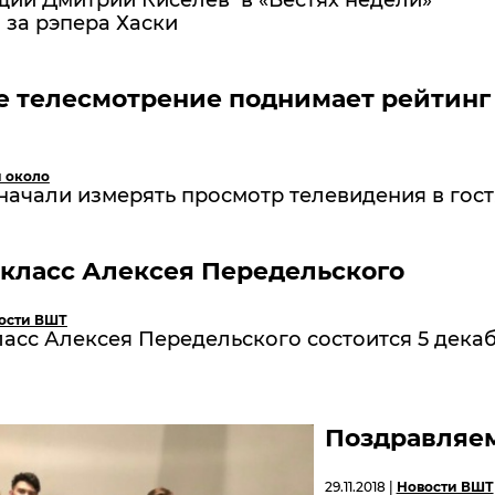
щий Дмитрий Киселев в «Вестях недели»
 за рэпера Хаски
е телесмотрение поднимает рейтинг
и около
начали измерять просмотр телевидения в гост
класс Алексея Передельского
ости ВШТ
асс Алексея Передельского состоится 5 дека
Поздравляем
29.11.2018 |
Новости ВШТ