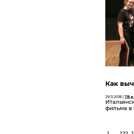
Как вы
29.11.2018 |
ТВ и
Итальянс
фильма в 
1
...
122