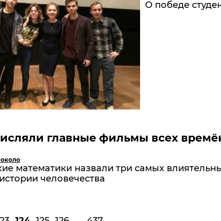
О победе студе
числяли главные фильмы всех времё
 около
кие математики назвали три самых влиятельн
истории человечества
123
124
125
126
...
437