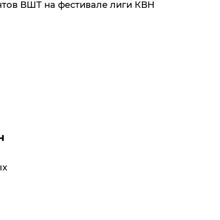
нтов ВШТ на фестивале лиги КВН
н
ых