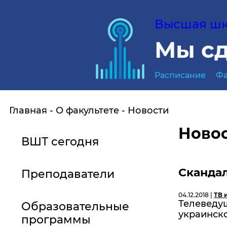
Высшая шко
Мы сд
Расписание
Фа
Главная
О факультете
Новости
Ново
ВШТ сегодня
Сканда
Преподаватели
04.12.2018 |
ТВ 
Телеведу
Образовательные
украинско
программы