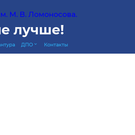
. М. В. Ломоносова.
е лучше!
expand_more
нтура
ДПО
Контакты