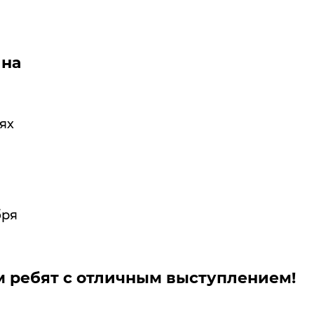
 на
ях
бря
 ребят с отличным выступлением!