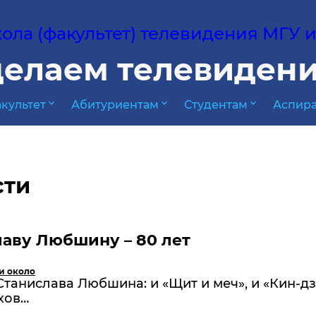
ла (факультет) телевидения МГУ им
елаем телевидени
expand_more
expand_more
expand_more
культет
Абитуриентам
Студентам
Аспира
сти
аву Любшину – 80 лет
и около
анислава Любшина: и «Щит и меч», и «Кин-дз
ехов…