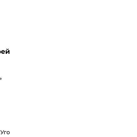
рей
»
 Уго