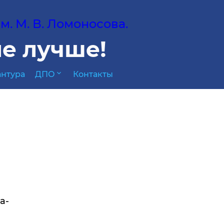
. М. В. Ломоносова.
е лучше!
expand_more
нтура
ДПО
Контакты
а-