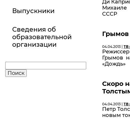
Ди Каприо
Михаиле 
Выпускники
СССР
Сведения об
Грымов
образовательной
организации
04.04.2013 |
ТВ 
Режиссер
Грымов н
«Дождь»
Скоро н
Толсты
04.04.2013 |
ТВ 
Петр Толс
новым то