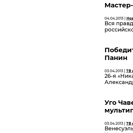
Мастер-
04.04.2013 |
Но
Вся прав
российск
Победит
Панин
03.04.2013 |
ТВ 
26-я «Ни
Александ
Уго Чаве
мульти
03.04.2013 |
ТВ 
Венесуэль