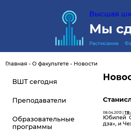
Высшая шко
Мы сд
Расписание
Фа
Главная
О факультете
Новости
Ново
ВШТ сегодня
Станисл
Преподаватели
08.04.2013 |
ТВ 
Юбилей Ст
Образовательные
дза», и Ч
программы