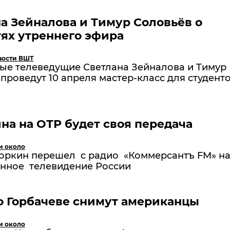
а Зейналова и Тимур Соловьёв о
ях утреннего эфира
вости ВШТ
ые телеведущие Светлана Зейналова и Тимур
проведут 10 апреля мастер-класс для студент
на на ОТР будет своя передача
и около
оркин перешел с радио «Коммерсантъ FM» н
нное телевидение России
о Горбачеве снимут американцы
и около