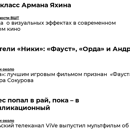
класс Армана Яхина
вости ВШТ
да о визуальных эффектах в современном
ом кино
ели «Ники»: «Фауст», «Орда» и Анд
и около
ка»: лучшим игровым фильмом признан «Фауст
ра Сокурова
с попал в рай, пока – в
пликационный
и около
ский телеканал ViVe выпустил мультфильм об