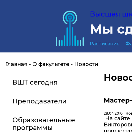
Высшая шко
Мы сд
Расписание
Фа
Главная
О факультете
Новости
Ново
ВШТ сегодня
Мастер-
Преподаватели
28.04.2010 |
Но
На сайте
Образовательные
Викторови
программы
продюсера