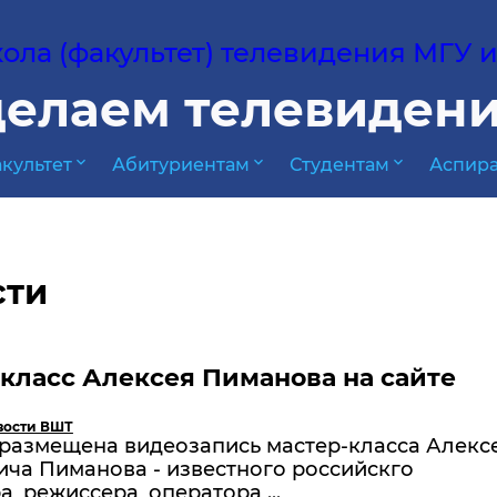
ла (факультет) телевидения МГУ им
елаем телевидени
expand_more
expand_more
expand_more
культет
Абитуриентам
Студентам
Аспира
сти
класс Алексея Пиманова на сайте
вости ВШТ
 размещена видеозапись мастер-класса Алекс
ча Пиманова - известного российскго
, режиссера, оператора ...