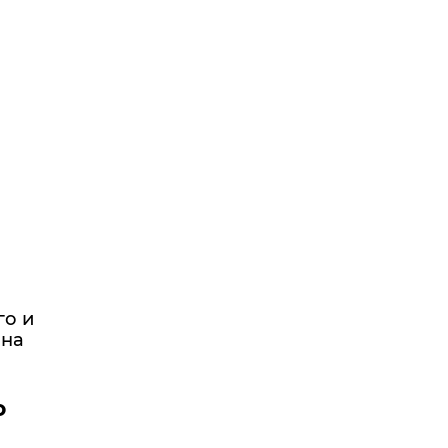
го и
ана
о