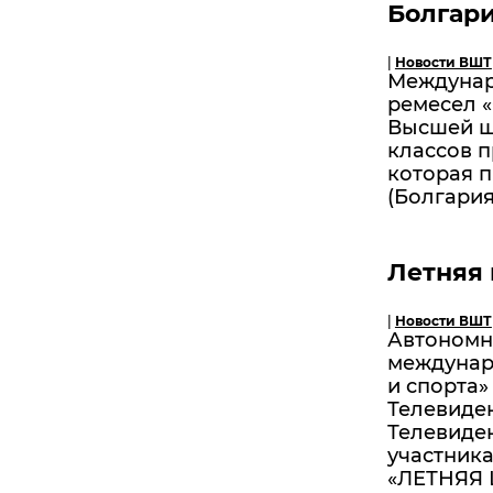
Болгария
|
Новости ВШТ
Междунар
ремесел 
Высшей шк
классов п
которая п
(Болгария)
Летняя
|
Новости ВШТ
Автономн
междунар
и спорта
Телевиден
Телевиде
участник
«ЛЕТНЯЯ 