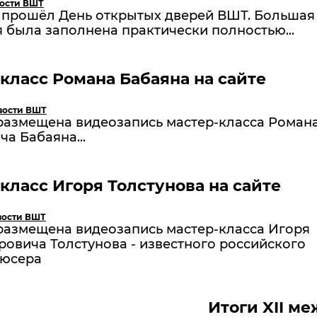
ости ВШТ
я прошёл День открытых дверей ВШТ. Большая
 была заполнена практически полностью...
класс Романа Бабаяна на сайте
вости ВШТ
 размещена видеозапись мастер-класса Роман
ча Бабаяна...
класс Игоря Толстунова на сайте
вости ВШТ
 размещена видеозапись мастер-класса Игоря
овича Толстунова - известного российского
юсера
Итоги XII м