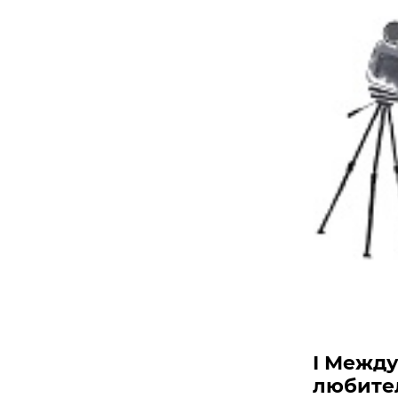
I Межд
любител