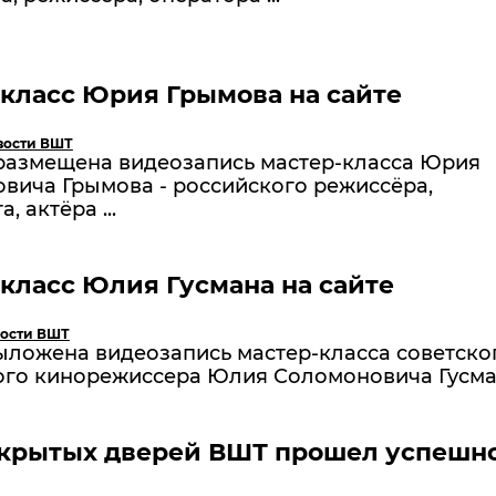
класс Юрия Грымова на сайте
вости ВШТ
 размещена видеозапись мастер-класса Юрия
вича Грымова - российского режиссёра,
, актёра ...
класс Юлия Гусмана на сайте
ости ВШТ
ыложена видеозапись мастер-класса советско
ого кинорежиссера Юлия Соломоновича Гусм
ткрытых дверей ВШТ прошел успешн