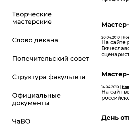
Творческие
мастерские
Мастер-
20.04.2010 |
Но
Слово декана
На сайте
Вячеславо
сценариста
Попечительский совет
Мастер-
Структура факультета
14.04.2010 |
Нов
На сайт в
Официальные
российск
документы
День о
ЧаВО