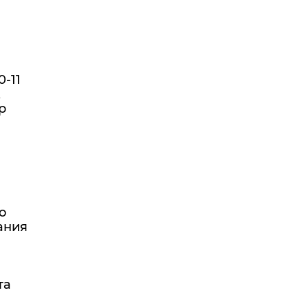
-11
,
р
о
ания
та