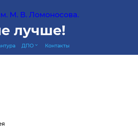
. М. В. Ломоносова.
е лучше!
expand_more
нтура
ДПО
Контакты
ея