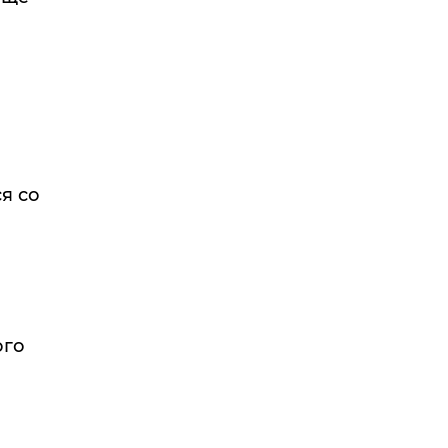
я со
ого