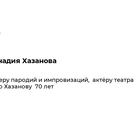
о
адия Хазанова
еру пародий и импровизаций, актёру театра
ю Хазанову 70 лет