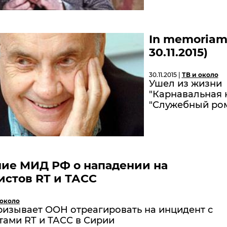
In memoriam.
30.11.2015)
30.11.2015 |
ТВ и около
Ушел из жизни 
"Карнавальная н
"Служебный ром
ние МИД РФ о нападении на
стов RT и ТАСС
 около
ризывает ООН отреагировать на инцидент с
тами RT и ТАСС в Сирии