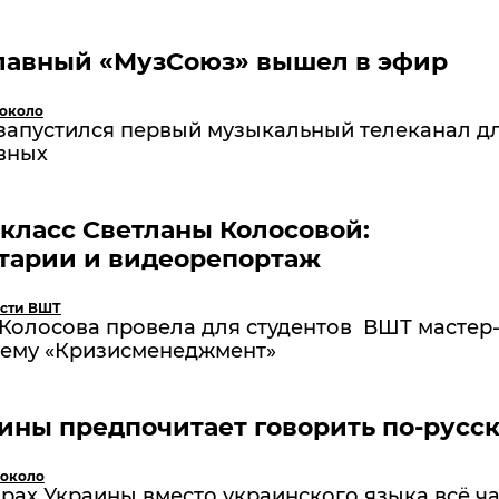
лавный «МузСоюз» вышел в эфир
 около
 запустился первый музыкальный телеканал д
вных
класс Светланы Колосовой:
тарии и видеорепортаж
сти ВШТ
 Колосова провела для студентов ВШТ мастер
 тему «Кризисменеджмент»
ины предпочитает говорить по-русс
 около
рах Украины вместо украинского языка всё ч