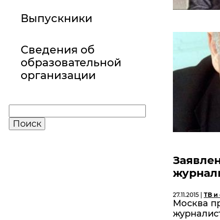
Выпускники
Сведения об
образовательной
организации
Заявле
журнали
27.11.2015 |
ТВ и
Москва п
журналис