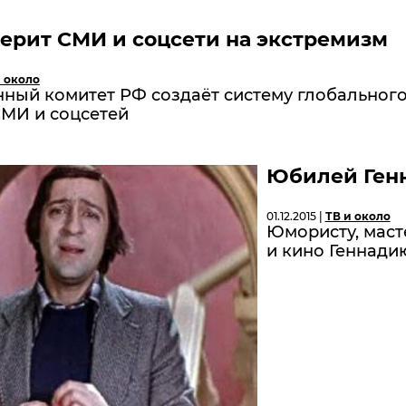
ерит СМИ и соцсети на экстремизм
и около
нный комитет РФ создаёт систему глобальног
СМИ и соцсетей
Юбилей Генн
01.12.2015 |
ТВ и около
Юмористу, маст
и кино Геннади