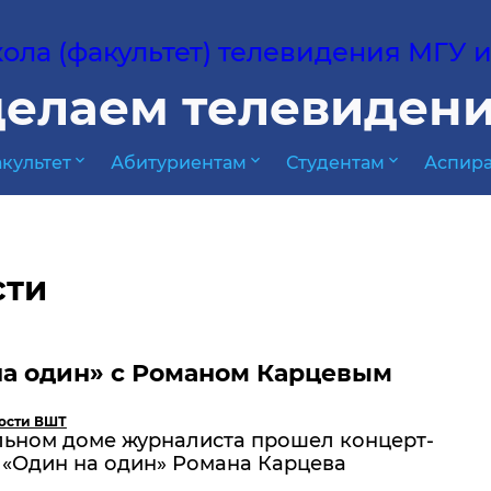
ла (факультет) телевидения МГУ им
елаем телевидени
expand_more
expand_more
expand_more
культет
Абитуриентам
Студентам
Аспира
сти
на один» с Романом Карцевым
ости ВШТ
льном доме журналиста прошел концерт-
 «Один на один» Романа Карцева