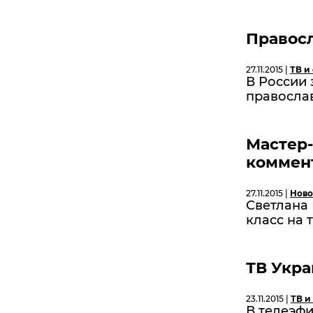
Правос
27.11.2015 |
ТВ и
В России
правосла
Мастер-
коммен
27.11.2015 |
Ново
Светлана
класс на
ТВ Укра
23.11.2015 |
ТВ и
В телеэфи