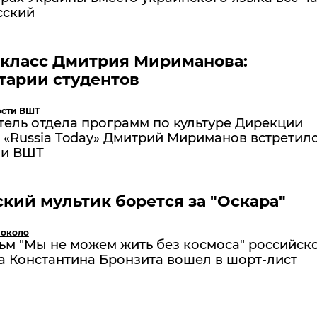
сский
-класс Дмитрия Мириманова:
тарии студентов
ости ВШТ
тель отдела программ по культуре Дирекции
«Russia Today» Дмитрий Мириманов встретилс
ми ВШТ
кий мультик борется за "Оскара"
 около
ьм "Мы не можем жить без космоса" российск
а Константина Бронзита вошел в шорт-лист