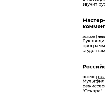
звучит ру
Мастер
коммен
20.11.2015 |
Нов
Руководи
программ 
студента
Российс
20.11.2015 |
ТВ и
Мультфил
режиссер
"Оскара"