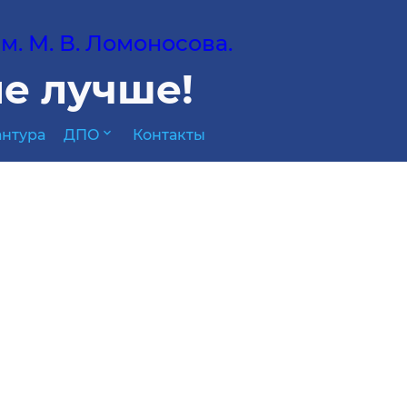
. М. В. Ломоносова.
е лучше!
expand_more
нтура
ДПО
Контакты