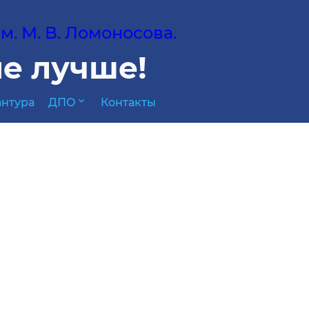
. М. В. Ломоносова.
е лучше!
expand_more
нтура
ДПО
Контакты