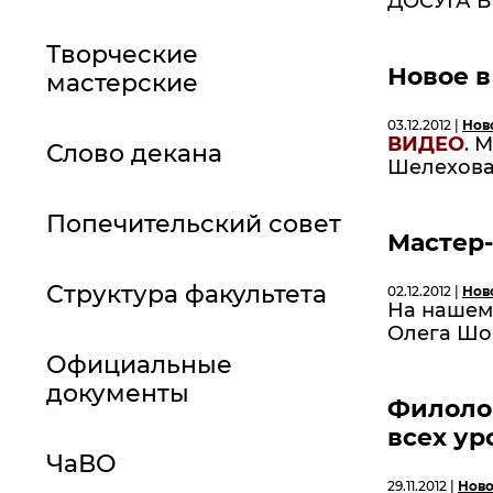
ДОСУГА В 
Творческие
Новое в
мастерские
03.12.2012 |
Нов
ВИДЕО
. 
Слово декана
Шелехова.
Попечительский совет
Мастер
Структура факультета
02.12.2012 |
Нов
На нашем 
Олега Ш
Официальные
документы
Филоло
всех ур
ЧаВО
29.11.2012 |
Ново