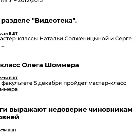
МГУ – 2012\2013
 разделе "Видеотека".
ости ВШТ
Мастер-классы Натальи Солженицыной и Серге
..
-класс Олега Шоммера
ости ВШТ
факультете 5 декабря пройдет мастер-класс
оммера
ги выражают недоверие чиновника
овней
сти ВШТ