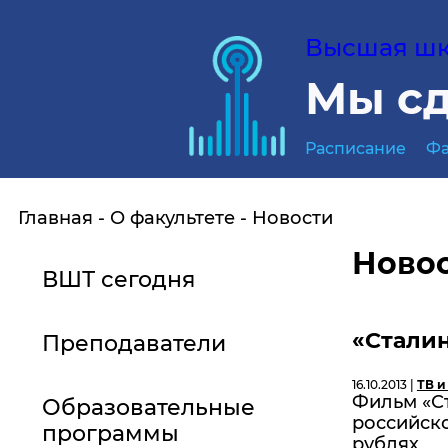
Высшая шко
Мы сд
Расписание
Фа
Главная
О факультете
Новости
Ново
ВШТ сегодня
«Сталин
Преподаватели
16.10.2013 |
ТВ и
Фильм «С
Образовательные
российско
программы
рублях