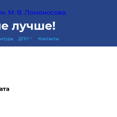
. М. В. Ломоносова.
е лучше!
expand_more
нтура
ДПО
Контакты
ата