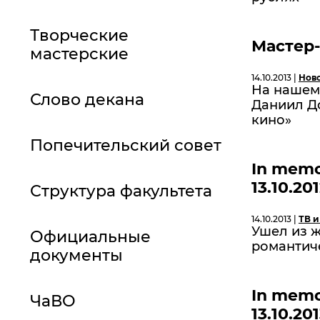
Творческие
Мастер
мастерские
14.10.2013 |
Нов
На нашем 
Слово декана
Даниил Д
кино»
Попечительский совет
In memo
13.10.201
Структура факультета
14.10.2013 |
ТВ и
Ушел из ж
Официальные
романтиче
документы
In memo
ЧаВО
13.10.201