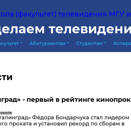
ла (факультет) телевидения МГУ им
елаем телевидени
expand_more
expand_more
expand_more
культет
Абитуриентам
Студентам
Аспира
сти
град» - первый в рейтинге кинопрок
 около
талинград» Фёдора Бондарчука стал лидером
го проката и установил рекорд по сборам в