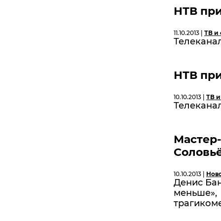
НТВ пр
11.10.2013 |
ТВ и
Телеканал
НТВ пр
10.10.2013 |
ТВ и
Телеканал
Мастер-
Соловь
10.10.2013 |
Нов
Денис Ба
меньше», 
трагиком