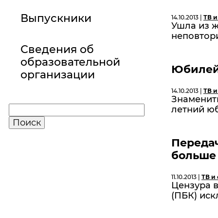
Выпускники
14.10.2013 |
ТВ и
Ушла из ж
неповтор
Сведения об
образовательной
Юбилей
организации
14.10.2013 |
ТВ и
Знаменит
летний ю
Передач
больше 
11.10.2013 |
ТВ и
Цензура в
(ПБК) иск