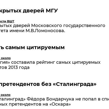
ткрытых дверей МГУ
ости ВШТ
рытых дверей Московского государственного
ета имени М.В.Ломоносова.
ать самым цитируемым
и около
гия» составила рейтинг самых цитируемых
ов 2013 года
претендентов без «Сталинграда»
 около
талинград» Фёдора Бондарчука не попал в сп
ных претендентов на «Оскара»