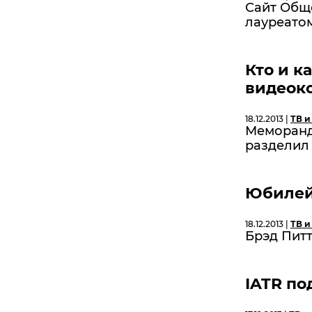
Сайт Обще
лауреатом
Кто и к
видеок
18.12.2013 |
ТВ и
Меморанд
разделил 
Юбилей
18.12.2013 |
ТВ и
Брэд Питт
IATR по