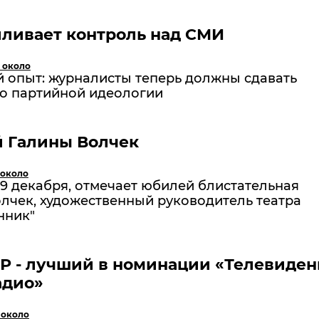
ливает контроль над СМИ
 около
й опыт: журналисты теперь должны сдавать
по партийной идеологии
 Галины Волчек
 около
19 декабря, отмечает юбилей блистательная
лчек, художественный руководитель театра
нник"
Р - лучший в номинации «Телевиден
адио»
 около