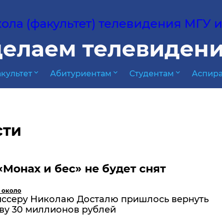
ла (факультет) телевидения МГУ им
елаем телевидени
expand_more
expand_more
expand_more
культет
Абитуриентам
Студентам
Аспира
сти
Монах и бес» не будет снят
 около
ссеру Николаю Досталю пришлось вернуть
ву 30 миллионов рублей