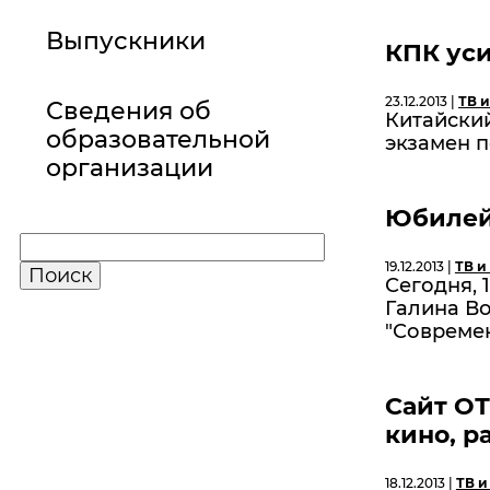
Выпускники
КПК уси
23.12.2013 |
ТВ и
Сведения об
Китайски
образовательной
экзамен 
организации
Юбилей
19.12.2013 |
ТВ и
Сегодня, 
Галина Во
"Совреме
Сайт ОТ
кино, р
18.12.2013 |
ТВ и