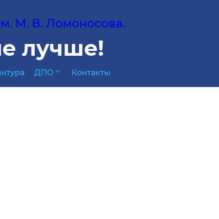
. М. В. Ломоносова.
е лучше!
expand_more
нтура
ДПО
Контакты