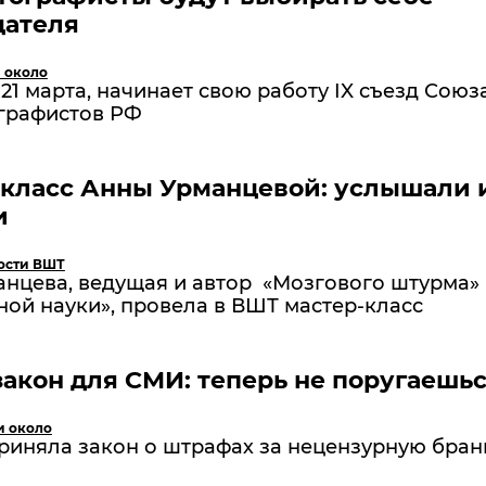
дателя
и около
 21 марта, начинает свою работу IX съезд Союз
графистов РФ
-класс Анны Урманцевой: услышали 
и
ости ВШТ
нцева, ведущая и автор «Мозгового штурма»
ой науки», провела в ВШТ мастер-класс
акон для СМИ: теперь не поругаешь
и около
риняла закон о штрафах за нецензурную бран