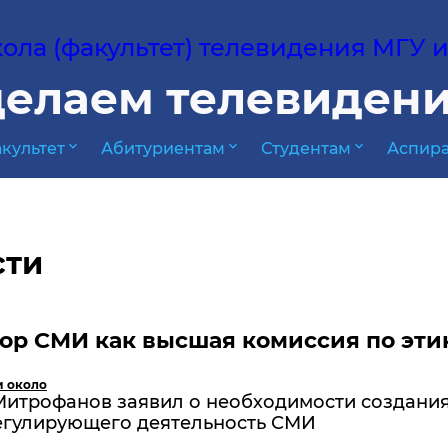
ла (факультет) телевидения МГУ им
елаем телевидени
expand_more
expand_more
expand_more
культет
Абитуриентам
Студентам
Аспира
сти
ор СМИ как высшая комиссия по эти
и около
Митрофанов заявил о необходимости создани
регулирующего деятельность СМИ