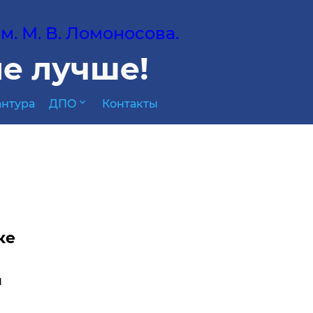
. М. В. Ломоносова.
е лучше!
expand_more
нтура
ДПО
Контакты
ке
я