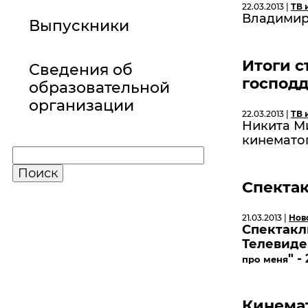
22.03.2013 |
ТВ 
Владимир 
Выпускники
Итоги с
Сведения об
господ
образовательной
организации
22.03.2013 |
ТВ 
Никита М
кинематог
Cпектак
21.03.2013 |
Нов
Cпектакл
Телевиден
"
-
про меня
Кинема