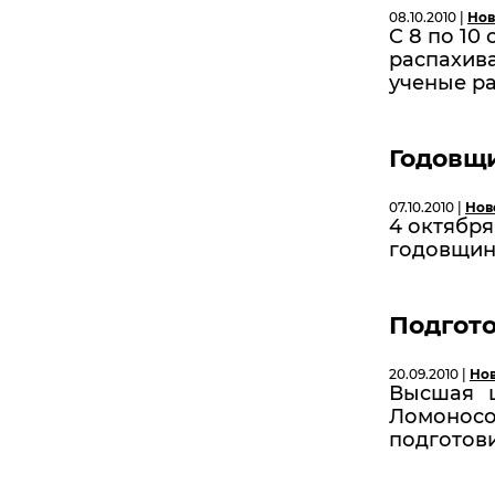
08.10.2010 |
Нов
C 8 по 10
распахив
ученые ра
Годовщи
07.10.2010 |
Нов
4 октября
годовщине
Подгот
20.09.2010 |
Но
Высшая ш
Ломоно
подготови