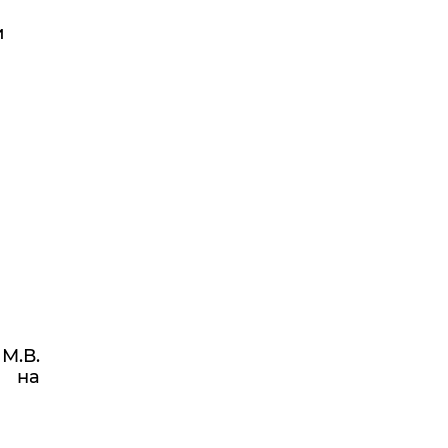
и
М.В.
 на