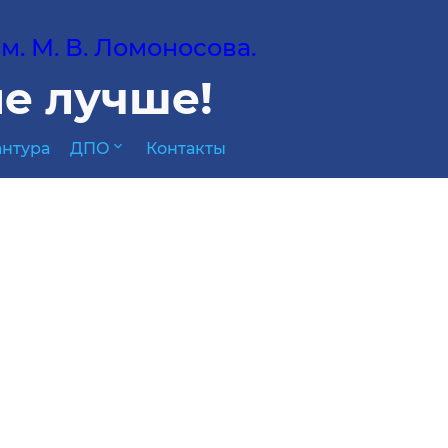
. М. В. Ломоносова.
е лучше!
expand_more
нтура
ДПО
Контакты