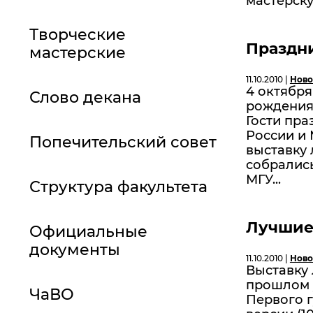
мастерску
Творческие
Праздн
мастерские
11.10.2010 |
Ново
4 октябр
Слово декана
рождения
Гости пра
России и
Попечительский совет
выставку 
собрались
МГУ...
Структура факультета
Лучшие
Официальные
документы
11.10.2010 |
Ново
Выставку
прошлом у
ЧаВО
Первого г