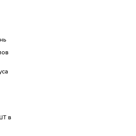
нь
лов
уса
ШТ в