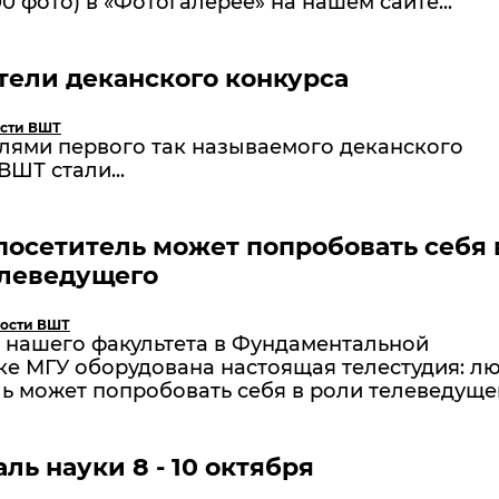
0 фото) в «
Фотогалерее
» на нашем сайте...
ели деканского конкурса
сти ВШТ
лями первого так называемого деканского
ВШТ стали...
осетитель может попробовать себя 
елеведущего
ости ВШТ
е нашего факультета в Фундаментальной
ке МГУ оборудована настоящая телестудия: л
ь может попробовать себя в роли телеведущег
ль науки 8 - 10 октября