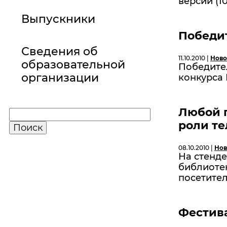
версии (10
Выпускники
Победит
Сведения об
11.10.2010 |
Ново
образовательной
Победите
организации
конкурса 
Любой п
роли т
08.10.2010 |
Нов
На стенд
библиоте
посетител
Фестива