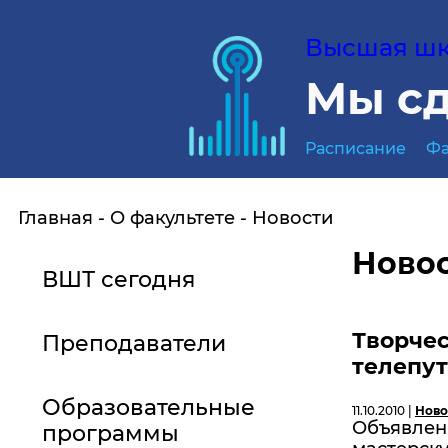
Высшая шко
Мы сд
Расписание
Фа
Главная
О факультете
Новости
Ново
ВШТ сегодня
Творчес
Преподаватели
телепу
Образовательные
11.10.2010 |
Ново
Объявлен
программы