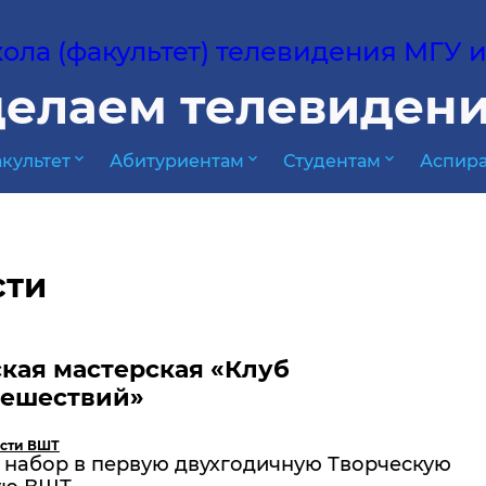
ла (факультет) телевидения МГУ им
елаем телевидени
expand_more
expand_more
expand_more
культет
Абитуриентам
Студентам
Аспира
сти
кая мастерская «Клуб
тешествий»
сти ВШТ
 набор в первую двухгодичную Творческую