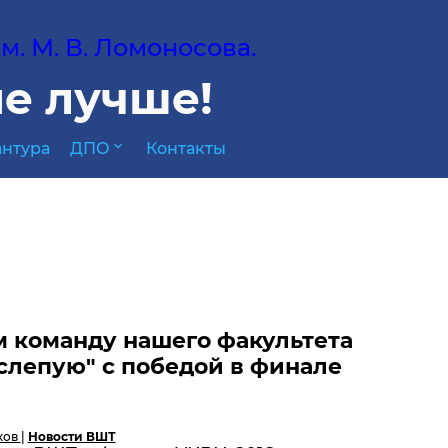
. М. В. Ломоносова.
е лучше!
expand_more
нтура
ДПО
Контакты
 команду нашего факультета
слепую" с победой в финале
ков
|
Новости ВШТ