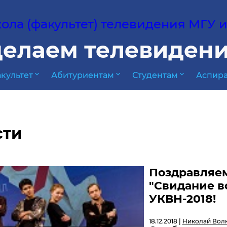
ла (факультет) телевидения МГУ им
елаем телевидени
expand_more
expand_more
expand_more
культет
Абитуриентам
Студентам
Аспира
сти
Поздравляем
"Свидание в
УКВН-2018!
18.12.2018 |
Николай Вол