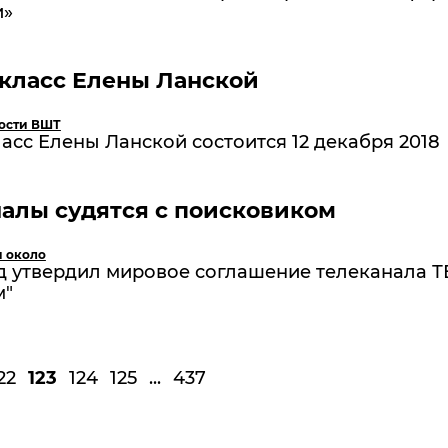
и»
класс Елены Ланской
ости ВШТ
асс Елены Ланской состоится 12 декабря 2018
алы судятся с поисковиком
и около
 утвердил мировое соглашение телеканала ТВ
м"
22
123
124
125
...
437