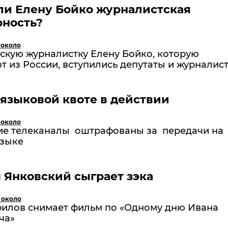
ли Елену Бойко журналистская
рность?
 около
скую журналистку Елену Бойко, которую
 из России, вступились депутаты и журналис
 языковой квоте в действии
 около
ие телеканалы оштрафованы за передачи на
языке
Янковский сыграет зэка
 около
филов снимает фильм по «Одному дню Ивана
ча»