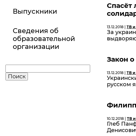
Спасёт 
Выпускники
солида
13.12.2018 |
ТВ и
Сведения об
За украин
образовательной
выдворяют
организации
Закон о
13.12.2018 |
ТВ и
Украинск
русском 
Филипп 
10.12.2018 |
ТВ и
Глеб Пан
Денисови