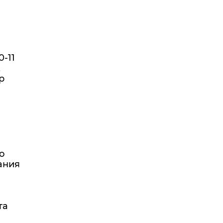
-11
,
р
о
ания
та