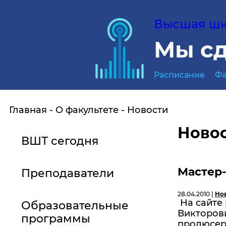
Высшая шко
Мы сд
Расписание
Фа
Главная
О факультете
Новости
Ново
ВШТ сегодня
Мастер-
Преподаватели
28.04.2010 |
Но
На сайте
Образовательные
Викторови
программы
продюсера