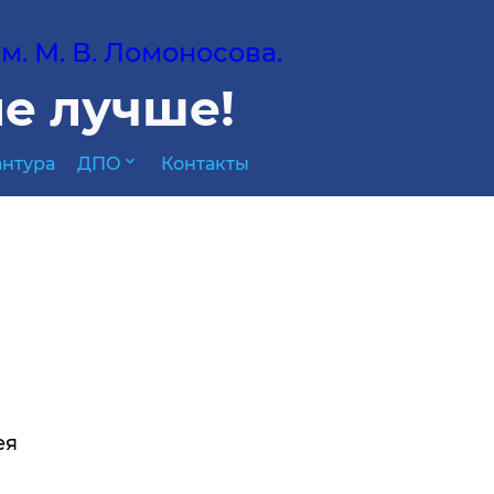
. М. В. Ломоносова.
е лучше!
expand_more
нтура
ДПО
Контакты
ея