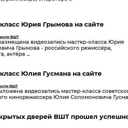
класс Юрия Грымова на сайте
вости ВШТ
 размещена видеозапись мастер-класса Юрия
вича Грымова - российского режиссёра,
, актёра ...
класс Юлия Гусмана на сайте
ости ВШТ
ыложена видеозапись мастер-класса советско
ого кинорежиссера Юлия Соломоновича Гусм
ткрытых дверей ВШТ прошел успешн