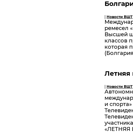
Болгария
|
Новости ВШТ
Междунар
ремесел 
Высшей шк
классов п
которая п
(Болгария)
Летняя
|
Новости ВШТ
Автономн
междунар
и спорта
Телевиден
Телевиде
участник
«ЛЕТНЯЯ 