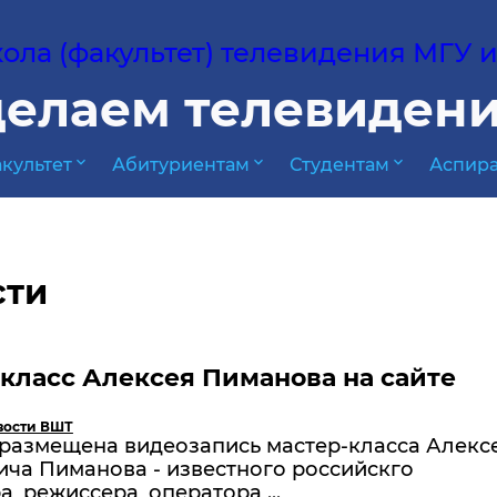
ла (факультет) телевидения МГУ им
елаем телевидени
expand_more
expand_more
expand_more
культет
Абитуриентам
Студентам
Аспира
сти
класс Алексея Пиманова на сайте
вости ВШТ
 размещена видеозапись мастер-класса Алекс
ча Пиманова - известного российскго
, режиссера, оператора ...