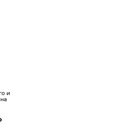
го и
ана
о