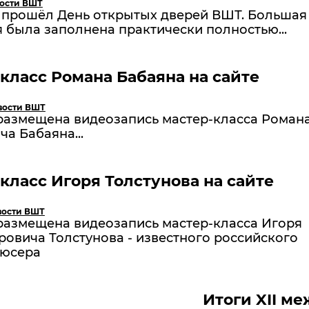
ости ВШТ
я прошёл День открытых дверей ВШТ. Большая
 была заполнена практически полностью...
класс Романа Бабаяна на сайте
вости ВШТ
 размещена видеозапись мастер-класса Роман
ча Бабаяна...
класс Игоря Толстунова на сайте
вости ВШТ
 размещена видеозапись мастер-класса Игоря
овича Толстунова - известного российского
юсера
Итоги XII м