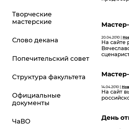
Творческие
мастерские
Мастер-
20.04.2010 |
Но
Слово декана
На сайте
Вячеславо
сценариста
Попечительский совет
Мастер-
Структура факультета
14.04.2010 |
Нов
На сайт в
Официальные
российск
документы
День о
ЧаВО