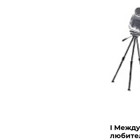
I Межд
любител