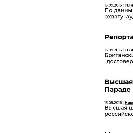
13.09.2016 |
ТВ 
По данны
охвату ау
Репорта
13.09.2016 |
ТВ 
Британск
"достовер
Высшая 
Параде 
13.09.2016 |
Нов
Высшая ш
российско