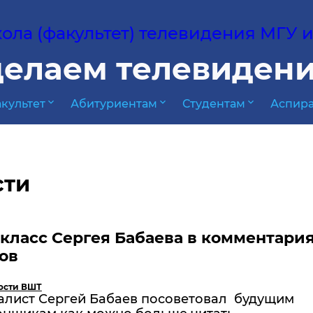
ла (факультет) телевидения МГУ им
елаем телевидени
expand_more
expand_more
expand_more
культет
Абитуриентам
Студентам
Аспира
сти
класс Сергея Бабаева в комментари
ов
ости ВШТ
алист Сергей Бабаев посоветовал будущим