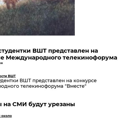
студентки ВШТ представлен на
се Международного телекинофорума
"
ости ВШТ
удентки ВШТ представлен на конкурсе
одного телекинофорума "Вместе"
 на СМИ будут урезаны
и около