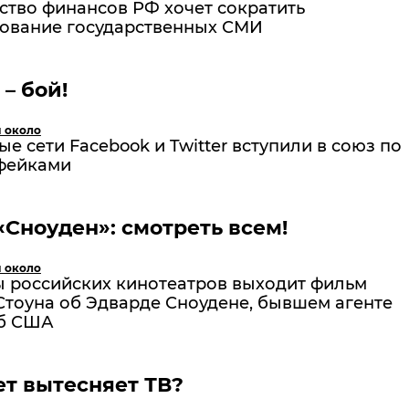
ство финансов РФ хочет сократить
ование государственных СМИ
– бой!
и около
е сети Facebook и Twitter вступили в союз по
 фейками
Сноуден»: смотреть всем!
и около
ы российских кинотеатров выходит фильм
Стоуна об Эдварде Сноудене, бывшем агенте
б США
т вытесняет ТВ?