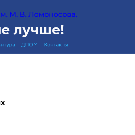
. М. В. Ломоносова.
е лучше!
expand_more
нтура
ДПО
Контакты
ях