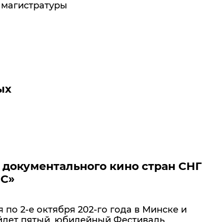
 магистратуры
ых
 документального кино стран СНГ
OC»
я по 2-е октября 202-го года в Минске и
йдет пятый, юбилейный Фестиваль