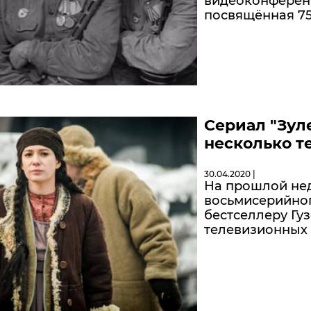
видеоконференц
посвящённая 7
Сериал "Зул
несколько т
30.04.2020 |
На прошлой нед
восьмисерийног
бестселлеру Гу
телевизионных