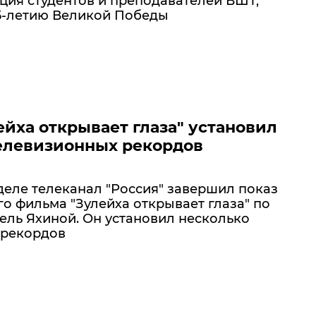
ия студентов и преподавателей ВШТ,
5-летию Великой Победы
ейха открывает глаза" установил
елевизионных рекордов
еле телеканал "Россия" завершил показ
о фильма "Зулейха открывает глаза" по
зель Яхиной. Он установил несколько
 рекордов