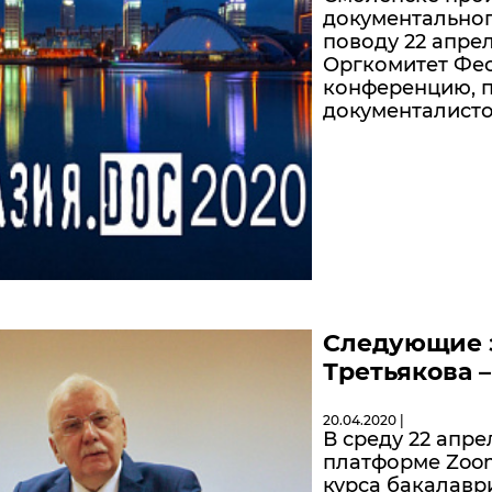
документальног
поводу 22 апрел
Оргкомитет Фес
конференцию, п
документалисто
Следующие з
Третьякова –
20.04.2020 |
В среду 22 апре
платформе Zoom
курса бакалаври