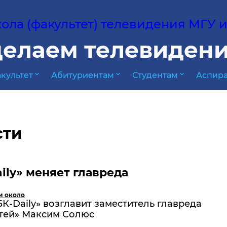
ла (факультет) телевидения МГУ им
елаем телевидени
expand_more
expand_more
expand_more
культет
Абитуриентам
Студентам
Аспира
сти
ily» меняет главреда
и около
БК-Daily» возглавит заместитель главреда
тей» Максим Солюс