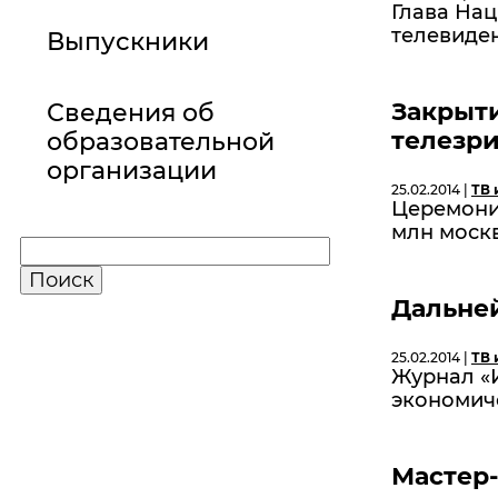
Глава На
телевиден
Выпускники
Закрыт
Сведения об
телезри
образовательной
организации
25.02.2014 |
ТВ 
Церемони
млн москв
Дальней
25.02.2014 |
ТВ 
Журнал «И
экономич
Мастер-