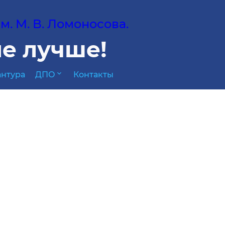
. М. В. Ломоносова.
е лучше!
expand_more
нтура
ДПО
Контакты