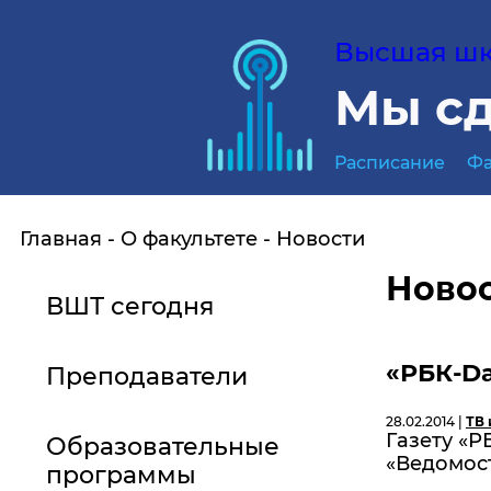
Высшая шко
Мы сд
Расписание
Фа
Главная
О факультете
Новости
Ново
ВШТ сегодня
«РБК-Da
Преподаватели
28.02.2014 |
ТВ 
Газету «Р
Образовательные
«Ведомос
программы