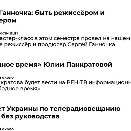
Ганночка: быть режиссёром и
ером
ости ВШТ
стер-класс в этом семестре провел на нашем
е режиссёр и продюсер Сергей Ганночка
дное время» Юлии Панкратовой
и около
кратова будет вести на РЕН-ТВ информацион
бодное время»
ет Украины по телерадиовещанию
 без руководства
и около