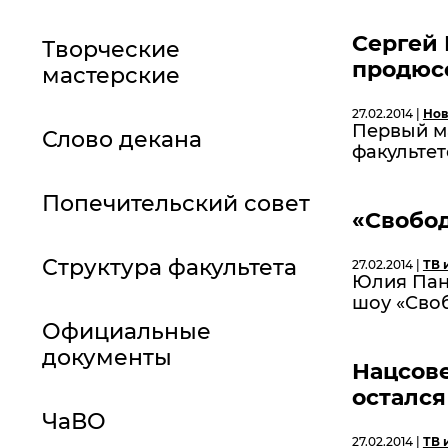
Сергей 
Творческие
продюс
мастерские
27.02.2014 |
Нов
Первый ма
Слово декана
факультет
Попечительский совет
«Свобо
Структура факультета
27.02.2014 |
ТВ 
Юлия Пан
шоу «Сво
Официальные
документы
Нацсов
остался
ЧаВО
27.02.2014 |
ТВ 