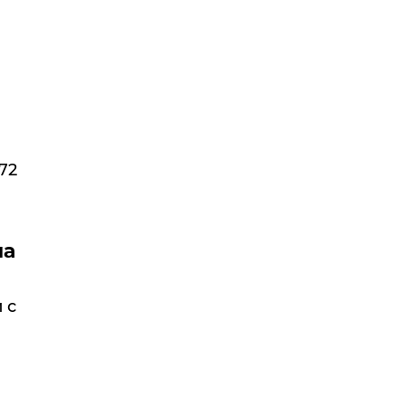
72
на
 с