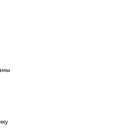
ламы
ику