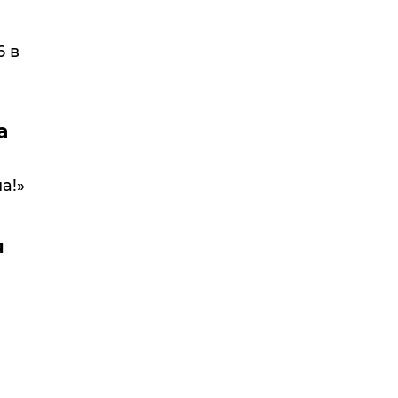
6 в
а
а!»
я