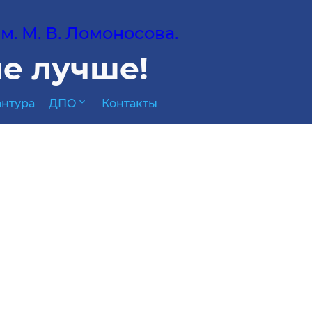
. М. В. Ломоносова.
е лучше!
expand_more
нтура
ДПО
Контакты