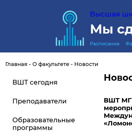
Высшая шко
Мы сд
Расписание
Фа
Главная
О факультете
Новости
Ново
ВШТ сегодня
ВШТ МГУ
Преподаватели
меропр
Междун
Образовательные
«Ломоно
программы