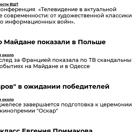
ости ВШТ
конференция «Телевидение в актуальной
 современности: от художественной классики
до информационных войн».
о Майдане показали в Польше
и около
след за Францией показала по ТВ скандальны
обытиях на Майдане и в Одессе
аров" в ожидании победителей
и около
джелесе завершается подготовка к церемонии
 кинопремии "Оскар"
класс Евгения Примакова