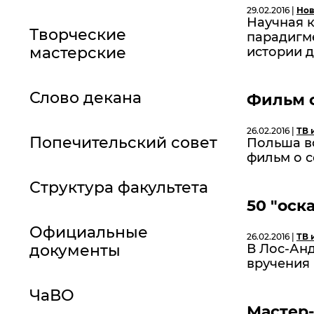
29.02.2016 |
Нов
Научная 
Творческие
парадигме
мастерские
истории 
Слово декана
Фильм 
26.02.2016 |
ТВ 
Попечительский совет
Польша в
фильм о с
Структура факультета
50 "оск
Официальные
26.02.2016 |
ТВ 
документы
В Лос-Ан
вручения
ЧаВО
Мастер-