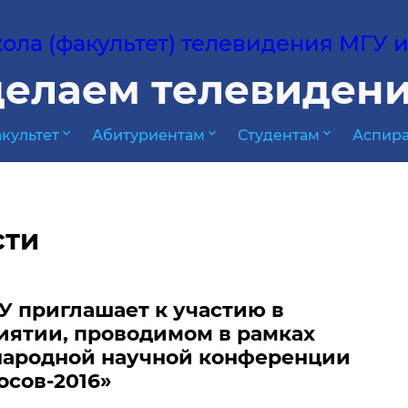
ла (факультет) телевидения МГУ им
елаем телевидени
expand_more
expand_more
expand_more
культет
Абитуриентам
Студентам
Аспира
сти
 приглашает к участию в
иятии, проводимом в рамках
ародной научной конференции
сов-2016»