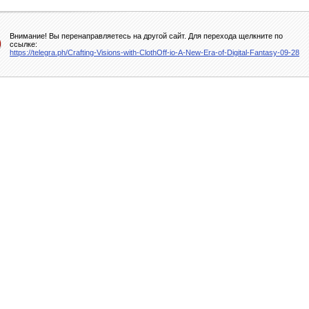
Внимание! Вы перенаправляетесь на другой сайт. Для перехода щелкните по
ссылке:
https://telegra.ph/Crafting-Visions-with-ClothOff-io-A-New-Era-of-Digital-Fantasy-09-28