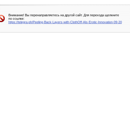
Внимание! Вы перенаправляетесь на другой сайт. Для перехода щелкните
по ссылке:
https://telegra.ph/Peeling-Back-Layers-with-ClothOff-AIs-Erotic-Innovation-09-20