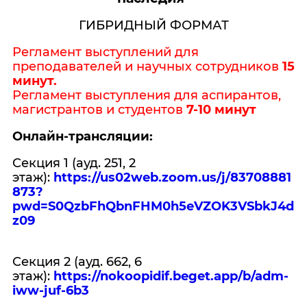
ГИБРИДНЫЙ ФОРМАТ
Регламент выступлений для
преподавателей и научных сотрудников
15
минут.
Регламент выступления для аспирантов,
магистрантов и студентов
7-10 минут
Онлайн-трансляции:
Секция 1 (ауд. 251, 2
этаж):
https://us02web.zoom.us/j/83708881
873?
pwd=S0QzbFhQbnFHM0h5eVZOK3VSbkJ4d
z09
Секция 2 (ауд. 662, 6
этаж):
https://nokoopidif.beget.app/b/adm-
iww-juf-6b3