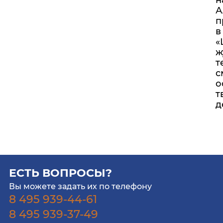
н
А
п
в
«
ж
т
с
о
т
д
ЕСТЬ ВОПРОСЫ?
Вы можете задать их по телефону
8 495 939-44-61
8 495 939-37-49