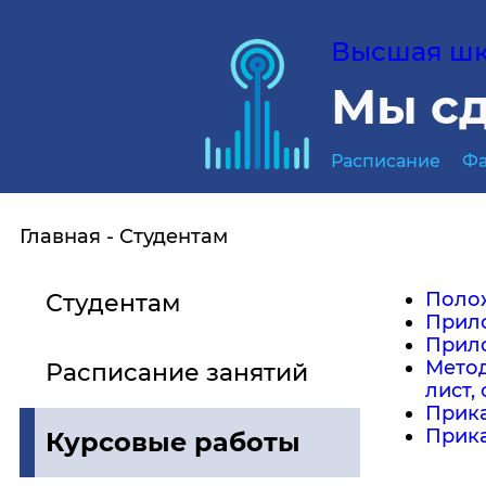
Высшая шко
Мы сд
Расписание
Фа
Главная
Студентам
Полож
Студентам
Прило
Прило
Мето
Расписание занятий
лист,
Прика
Прика
Курсовые работы