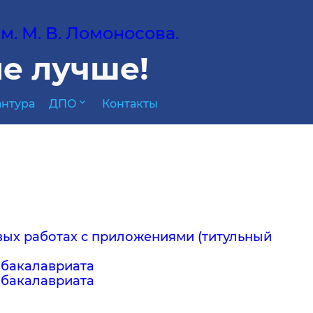
. М. В. Ломоносова.
е лучше!
expand_more
нтура
ДПО
Контакты
вых работах с приложениями (титульный
 бакалавриата
 бакалавриата