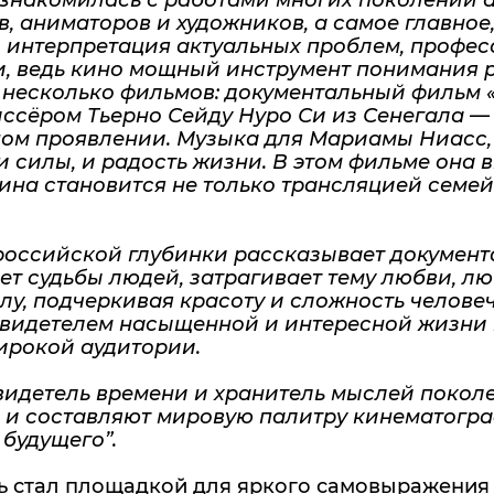
 знакомилась с работами многих поколений а
, аниматоров и художников, а самое главное
и интерпретация актуальных проблем, профе
, ведь кино мощный инструмент понимания ра
 несколько фильмов: документальный фильм «
ссёром Тьерно Сейду Нуро Си из Сенегала —
ном проявлении. Музыка для Мариамы Ниасс, 
и силы, и радость жизни. В этом фильме она 
ина становится не только трансляцией семе
российской глубинки рассказывает документ
т судьбы людей, затрагивает тему любви, люб
елу, подчеркивая красоту и сложность челов
видетелем насыщенной и интересной жизни в 
ирокой аудитории.
видетель времени и хранитель мыслей покол
 и составляют мировую палитру кинематогра
 будущего”.
ь стал площадкой для яркого самовыражения 