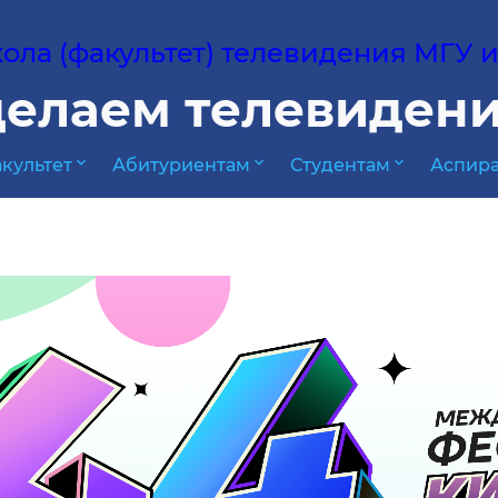
ла (факультет) телевидения МГУ им
елаем телевидени
expand_more
expand_more
expand_more
культет
Абитуриентам
Студентам
Аспира