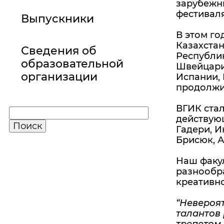
зарубежны
фестиваля
Выпускники
В этом го
Казахстан
Сведения об
Республик
образовательной
Швейцарии
организации
Испании, 
продолжит
ВГИК ста
действующ
Гадери, И
Брисюк, 
Наш факу
разнообра
креативно
“Невероя
талантов 