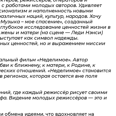
ктёров, режиссёров, операторов и
, с работами молодых авторов. Удивляет
ссионализм и наполненность новыми
зличных наций, культур, народов. Хочу
Музыка – мое спасение», созданный
 глубокое исследование ценностей жизни в
жены и матери (на сцене — Леди Нэнси)
выступает как символ надежды.
йных ценностей, но и выражением миссии
альный фильм «Неделимое». Автор
ви к ближнему, к матери, к Родине, к
еческих отношений. «Неделимое» становится
регионах, которая остается вне поля
ений, где каждый режиссёр рисует своими
фа. Видение молодых режиссёров — это и
и обмена идеями, что вдохновляет на