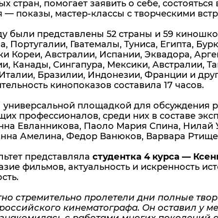
х стран, помогает заявить о себе, состоятьс
 — показы, мастер-классы с творческими встр
ду были представлены 52 страны и 59 киношкол
а, Португалии, Гватемалы, Туниса, Египта, Бу
и Кореи, Австралии, Испании, Эквадора, Арг
, Канады, Сингапура, Мексики, Австралии, Таи
Италии, Бразилии, Индонезии, Франции и друг
ельность кинопоказов составила 17 часов.
л универсальной площадкой для обсуждения р
их профессионалов, среди них в составе экс
нна Евланникова, Паоло Мария Спина, Нилай У
Анна Амелина, Федор Ванюков, Варвара Ртище
льтет представляла
студентка 4 курса — Ксе
зие фильмов, актуальность и искренность ист
сть.
тно стремительно пролетели дни полные твор
российского кинематографа. Он оставил у ме