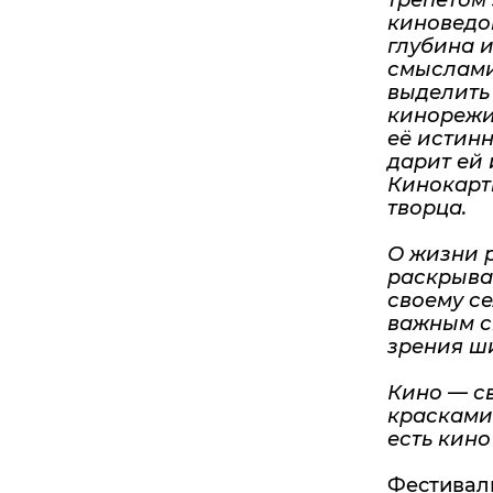
трепетом
киноведов
глубина 
смыслами
выделить
кинорежи
её истин
дарит ей 
Кинокарт
творца.
О жизни 
раскрывае
своему с
важным с
зрения ш
Кино — с
красками
есть кино
Фестивал