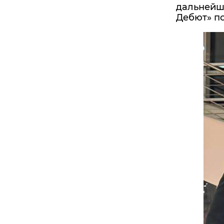
дальнейше
Дебют» по