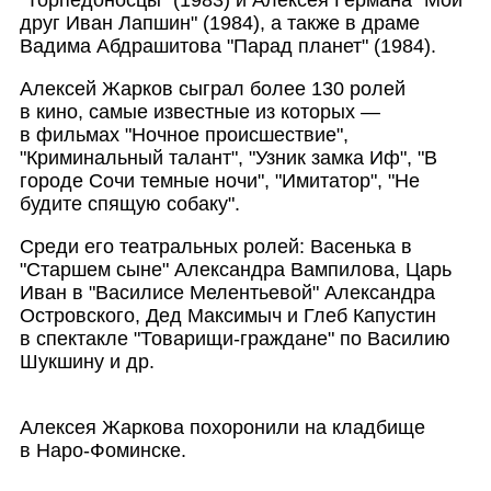
"Торпедоносцы" (1983) и Алексея Германа "Мой
друг Иван Лапшин" (1984), а также в драме
Вадима Абдрашитова "Парад планет" (1984).
Алексей Жарков сыграл более 130 ролей
в кино, самые известные из которых —
в фильмах "Ночное происшествие",
"Криминальный талант", "Узник замка Иф", "В
городе Сочи темные ночи", "Имитатор", "Не
будите спящую собаку".
Среди его театральных ролей: Васенька в
"Старшем сыне" Александра Вампилова, Царь
Иван в "Василисе Мелентьевой" Александра
Островского, Дед Максимыч и Глеб Капустин
в спектакле "Товарищи-гражда
не" по Василию
Шукшину и др.
Алексея Жаркова похоронили на кладбище
в Наро-Фоминске.