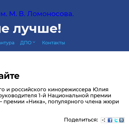
. М. В. Ломоносова.
е лучше!
expand_more
нтура
ДПО
Контакты
айте
ого и российского кинорежиссера Юлия
 руководителя 1-й Национальной премии
 премии «Ника», популярного члена жюри
Поделиться: