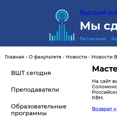
Высшая шко
Мы сд
Расписание
Фа
Главная
О факультете
Новости
Новости 
Масте
ВШТ сегодня
На сайт 
Соломоно
Преподаватели
Российск
КВН.
Образовательные
Возврат к
программы