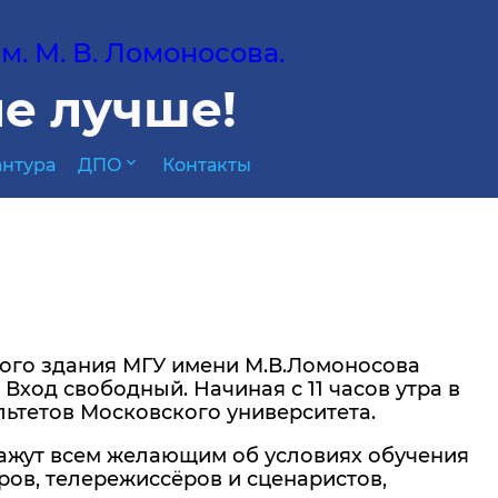
. М. В. Ломоносова.
е лучше!
expand_more
нтура
ДПО
Контакты
вного здания МГУ имени М.В.Ломоносова
Вход свободный. Начиная с 11 часов утра в
льтетов Московского университета.
кажут всем желающим об условиях обучения
ов, телережиссёров и сценаристов,