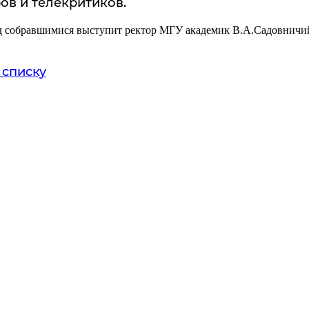
ов и телекритиков.
ед собравшимися выступит ректор МГУ академик В.А.Садовничи
 списку