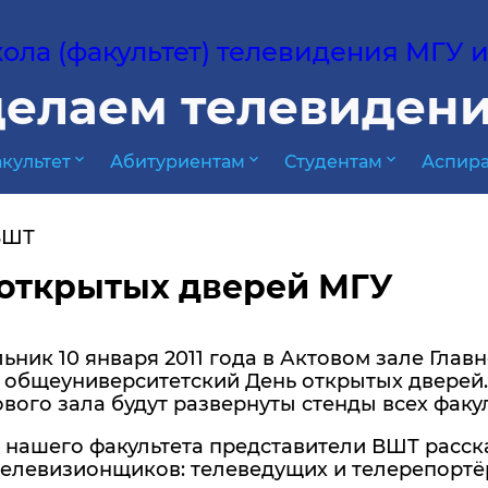
ла (факультет) телевидения МГУ им
елаем телевидени
expand_more
expand_more
expand_more
культет
Абитуриентам
Студентам
Аспира
ВШТ
открытых дверей МГУ
ьник 10 января 2011 года в Актовом зале Гла
 общеуниверситетский День открытых дверей. 
вого зала будут развернуты стенды всех факу
е нашего факультета представители ВШТ расс
елевизионщиков: телеведущих и телерепортёр