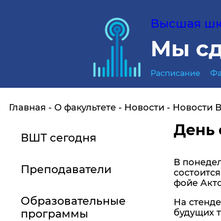
Высшая шко
Мы сд
Расписание
Фа
Главная
О факультете
Новости
Новости 
День 
ВШТ сегодня
В понедел
Преподаватели
состоится
фойе Акто
Образовательные
На стенд
программы
будущих т