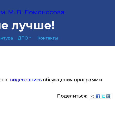
. М. В. Ломоносова.
е лучше!
expand_more
нтура
ДПО
Контакты
щена
видеозапись
обсуждения программы
Поделиться: