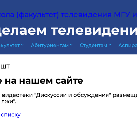
ла (факультет) телевидения МГУ им
елаем телевидени
expand_more
expand_more
expand_more
культет
Абитуриентам
Студентам
Аспира
ВШТ
 на нашем сайте
е видеотеки "Дискуссии и обсуждения" разме
 лжи".
 списку