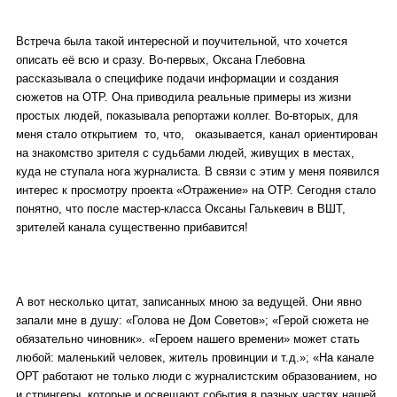
Встреча была такой интересной и поучительной, что хочется
описать её всю и сразу. Во-первых, Оксана Глебовна
рассказывала о специфике подачи информации и создания
сюжетов на ОТР. Она приводила реальные примеры из жизни
простых людей, показывала репортажи коллег. Во-вторых, для
меня стало открытием то, что, оказывается, канал ориентирован
на знакомство зрителя с судьбами людей, живущих в местах,
куда не ступала нога журналиста. В связи с этим у меня появился
интерес к просмотру проекта «Отражение» на ОТР. Сегодня стало
понятно, что после мастер-класса Оксаны Галькевич в ВШТ,
зрителей канала существенно прибавится!
А вот несколько цитат, записанных мною за ведущей. Они явно
запали мне в душу: «Голова не Дом Советов»; «Герой сюжета не
обязательно чиновник». «Героем нашего времени» может стать
любой: маленький человек, житель провинции и т.д.»; «На канале
ОРТ работают не только люди с журналистским образованием, но
и стрингеры, которые и освещают события в разных частях нашей