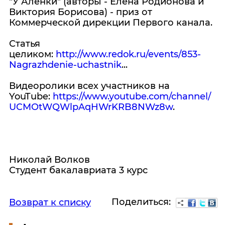
"У Алёнки" (авторы - Елена Родионова и
Виктория Борисова) - приз от
Коммерческой дирекции Первого канала.
Статья
целиком:
http://www.redok.ru/events/853-
Nagrazhdenie-uchastnik
...
Видеоролики всех участников на
YouTube:
https://www.youtube.com/channel/
UCMOtWQWlpAqHWrKRB8NWz8w
.
Николай Волков
Студент бакалавриата 3 курс
Поделиться:
Возврат к списку