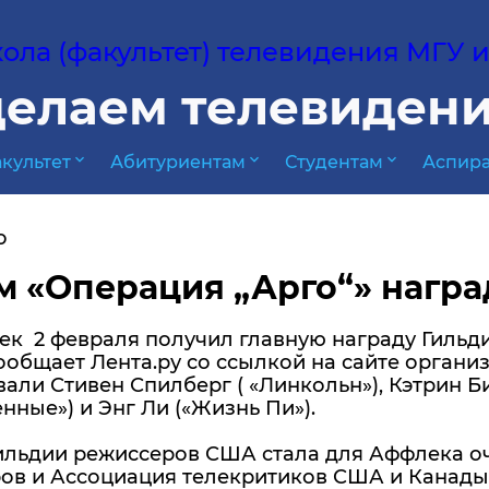
ла (факультет) телевидения МГУ им
елаем телевидени
expand_more
expand_more
expand_more
культет
Абитуриентам
Студентам
Аспира
о
 «Операция „Арго“» нагр
ек 2 февраля получил главную награду Гиль
сообщает Лента.ру со ссылкой на сайте орган
али Стивен Спилберг ( «Линкольн»), Кэтрин Би
нные») и Энг Ли («Жизнь Пи»).
ильдии режиссеров США стала для Аффлека оч
ов и Ассоциация телекритиков США и Канады.