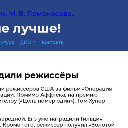
. М. В. Ломоносова.
е лучше!
expand_more
нтура
ДПО
Контакты
адили режиссёры
дии режиссеров США за фильм «Операция
изации. Помимо Аффлека, на премию
гелоу («Цель номер один»), Том Хупер
ередной. Его уже наградили Гильдия
 Кроме того, режиссер получил «Золотой