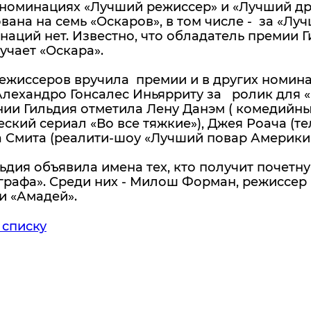
 номинациях «Лучший режиссер» и «Лучший др
ана на семь «Оскаров», в том числе - за «Лу
наций нет. Известно, что обладатель премии 
учает «Оскара».
режиссеров вручила премии и в других номи
лехандро Гонсалес Иньярриту за ролик для «P
ии Гильдия отметила Лену Данэм ( комедийны
ский сериал «Во все тяжкие»), Джея Роача (т
 Смита (реалити-шоу «Лучший повар Америки»
ьдия объявила имена тех, кто получит почетну
графа». Среди них - Милош Форман, режиссер
и «Амадей».
 списку