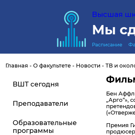
Высшая шко
Мы сд
Расписание
Фа
Главная
О факультете
Новости
ТВ и окол
Фильм
ВШТ сегодня
Бен Аффл
„Арго“», 
Преподаватели
претендов
(«Отверже
Образовательные
Премия Г
программы
продюсер