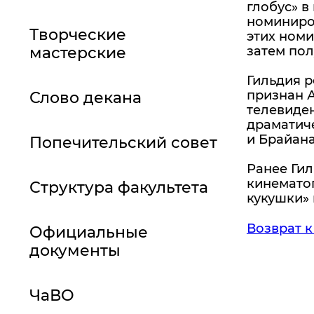
глобус» в
номиниров
Творческие
этих номи
мастерские
затем пол
Гильдия 
признан А
Слово декана
телевиден
драматиче
и Брайана
Попечительский совет
Ранее Гил
кинемато
Структура факультета
кукушки» 
Возврат к
Официальные
документы
ЧаВО