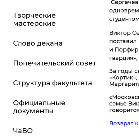
Сергачев 
одноврем
Творческие
студентом
мастерские
Виктор Се
поставил 
Слово декана
и Порфири
гвардия»,
Попечительский совет
За годы с
«Кортик»,
Структура факультета
Маргарита
«Московс
Официальные
семье Вик
документы
говорится
Возврат к
ЧаВО