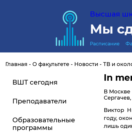
Высшая шко
Мы сд
Расписание
Фа
Главная
О факультете
Новости
ТВ и окол
In me
ВШТ сегодня
В Москве 
Сергачев,
Преподаватели
Виктор Ни
году, око
Образовательные
лишь один
программы