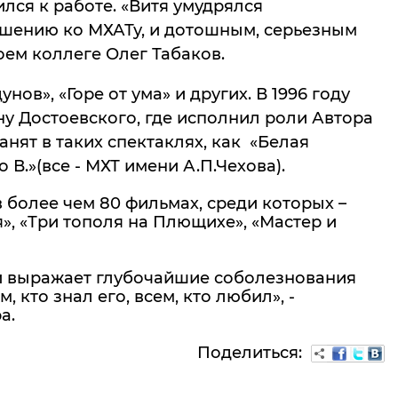
лся к работе. «Витя умудрялся
шению ко МХАТу, и дотошным, серьезным
оем коллеге Олег Табаков.
нов», «Горе от ума» и других. В 1996 году
у Достоевского, где исполнил роли Автора
нят в таких спектаклях, как «Белая
В.»(все - МХТ имени А.П.Чехова).
 более чем 80 фильмах, среди которых –
», «Три тополя на Плющихе», «Мастер и
и выражает глубочайшие соболезнования
 кто знал его, всем, кто любил», -
а.
Поделиться: