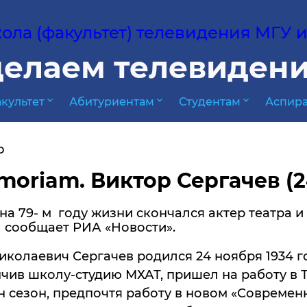
ла (факультет) телевидения МГУ им
елаем телевидени
expand_more
expand_more
expand_more
культет
Абитуриентам
Студентам
Аспира
о
moriam. Виктор Сергачев (24.
на 79- м году жизни скончался актер театра 
 сообщает РИА «Новости».
колаевич Сергачев родился 24 ноября 1934 го
нчив школу-студию МХАТ, пришел на работу в 
 сезон, предпочтя работу в новом «Современ