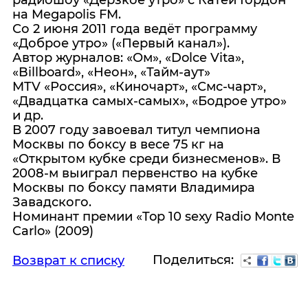
радиошоу «Дерзкое утро» с Катей Гордон
на Megapolis FM.
Со 2 июня 2011 года ведёт программу
«Доброе утро» («Первый канал»).
Автор журналов: «Ом», «Dolce Vita»,
«Billboard», «Неон», «Тайм-аут»
MTV «Россия», «Киночарт», «Смс-чарт»,
«Двадцатка самых-самых», «Бодрое утро»
и др.
В 2007 году завоевал титул чемпиона
Москвы по боксу в весе 75 кг на
«Открытом кубке среди бизнесменов». В
2008-м выиграл первенство на кубке
Москвы по боксу памяти Владимира
Завадского.
Номинант премии «Top 10 sexy Radio Monte
Carlo» (2009)
Поделиться:
Возврат к списку