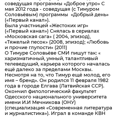
соведущая программы «Доброе утро» С
мая 2012 года - соведущая (с Тимуром
Соловьёвым) программы «Добрый день»
(«Первый канал»).
Была участницей «Жестоких игр»
(«Первый канал») Снялась в сериалах
«Московская сага» ( 2004, эпизод),
«Тяжелый песок» (2008, эпизод); «Любовь
и прочие глупости» (2011)
О Тимуре Соловьёве СМИ пишут так: «
харизматичный, умный, талантливый
телеведущий, карьера которого началась
ещё далеко за пределами Москвы.
Несмотря на то, что Тимур ещё молод, его
имя – бренд». Он родился 11 февраля 1982
года в городе Елгава (Латвийская ССР).
Окончил филологический факультет
Одесского национального университета
имени И.И Мечникова (ОНУ)
(специализация «Современная литература
и журналистика»). Играл в команде КВН