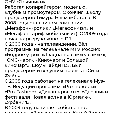
ОНУ «Язычники».
Работал копирайтером, моделью,
клубным промоутером. Окончил школу
продюсеров Тимура Бекмамбетова. В
2008 году стал лицом компании
«Мегафон» (ролики «Мегафон-чат» и
«Мегафон тариф мобильный»). С 2009 года
начал карьеру клубного DJ.
С 2000 года - на телевидении. Вёл
программы на телеканале MTV Россия:
«Бодрое утро», «Двадцатка самых-самых»,
«СМС-Чарт», «Киночарт и Большой
киночарт», шоу «Найди ID». Был
продюсером и ведущим проекта «Сити-
Файл».
С 2008 года работает на телеканале Муз-
ТВ. Ведущий программ: «Pro-новости»,
«Pro-Fashion», «Диван-кровать», «Дневники
фестиваля Новая волна в Юрмале»,
«Урбания».
В 2009 году начинает собственное