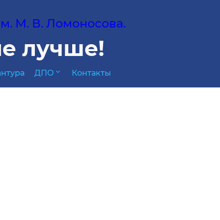
. М. В. Ломоносова.
е лучше!
expand_more
нтура
ДПО
Контакты