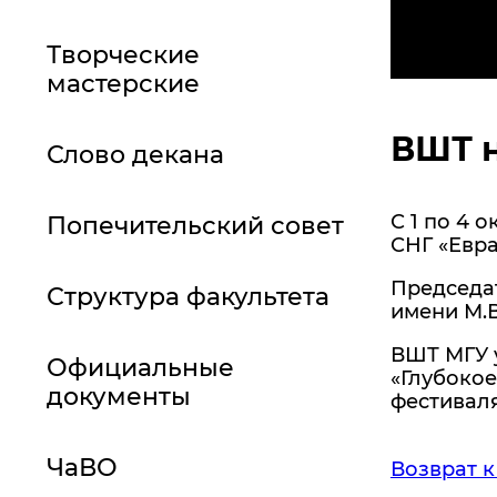
Творческие
мастерские
ВШТ н
Слово декана
С 1 по 4 
Попечительский совет
СНГ «Евра
Председа
Структура факультета
имени М.В
ВШТ МГУ у
Официальные
«Глубокое
документы
фестиваля
ЧаВО
Возврат к