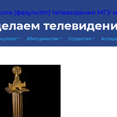
ла (факультет) телевидения МГУ им
елаем телевидени
expand_more
expand_more
expand_more
культет
Абитуриентам
Студентам
Аспира