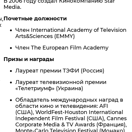
В 2006 году создал Кинокомпанию Star
Media.
Почетные должности
ы,
х
Член International Academy of Television
Arts&Sciences (EMMY)
Член The European Film Academy
Призы и награды
Лауреат премии ТЭФИ (Россия)
,
Лауреат телевизионной премии
«Телетриумф» (Украина)
Обладатель международных наград в
области кино и телевидения: AFI
(США), WorldFest-Houston International
Independent Film Festival (США), Cannes
Corporate Media & TV Awards (Франция),
Monte-Carlo Television Festival (Монако),