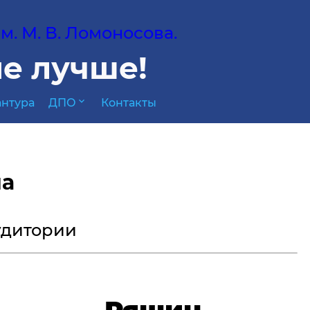
. М. В. Ломоносова.
е лучше!
expand_more
нтура
ДПО
Контакты
на
аудитории