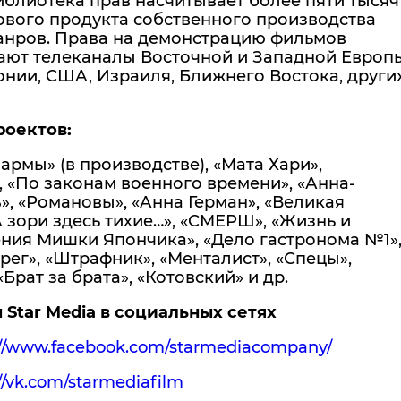
иблиотека прав насчитывает более пяти тысяч
ового продукта собственного производства
анров. Права на демонстрацию фильмов
ают телеканалы Восточной и Западной Европ
онии, США, Израиля, Ближнего Востока, други
роектов:
армы» (в производстве), «Мата Хари»,
 «По законам военного времени», «Анна-
», «Романовы», «Анна Герман», «Великая
А зори здесь тихие…», «СМЕРШ», «Жизнь и
ния Мишки Япончика», «Дело гастронома №1»
рег», «Штрафник», «Менталист», «Спецы»,
«Брат за брата», «Котовский» и др.
Star Media в социальных сетях
://www.facebook.com/starmediacompany/
//vk.com/starmediafilm