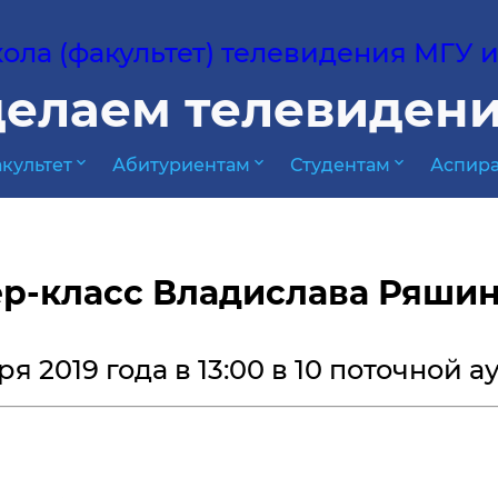
ла (факультет) телевидения МГУ им
елаем телевидени
expand_more
expand_more
expand_more
культет
Абитуриентам
Студентам
Аспира
р-класс Владислава Ряши
ря 2019 года в 13:00 в 10 поточной 