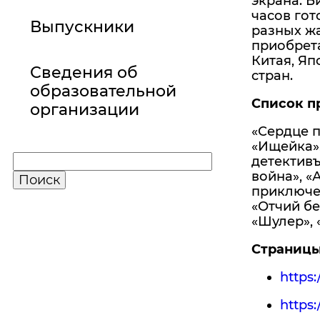
экрана. Б
часов гот
Выпускники
разных ж
приобрет
Китая, Яп
Сведения об
стран.
образовательной
Список п
организации
«Сердце п
«Ищейка»,
детективъ
война», «
приключе
«Отчий бе
«Шулер», 
Страницы 
https
https: