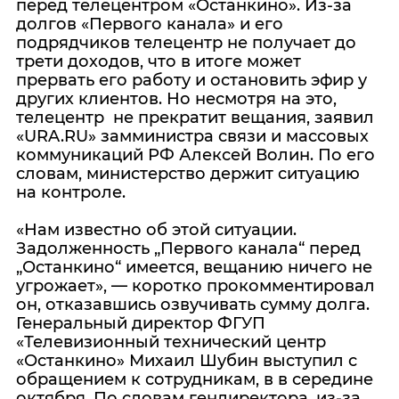
перед телецентром «Останкино». Из-за
долгов «Первого канала» и его
подрядчиков телецентр не получает до
трети доходов, что в итоге может
прервать его работу и остановить эфир у
других клиентов. Но несмотря на это,
телецентр не прекратит вещания, заявил
«URA.RU» замминистра связи и массовых
коммуникаций РФ Алексей Волин. По его
словам, министерство держит ситуацию
на контроле.
«Нам известно об этой ситуации.
Задолженность „Первого канала“ перед
„Останкино“ имеется, вещанию ничего не
угрожает», — коротко прокомментировал
он, отказавшись озвучивать сумму долга.
Генеральный директор ФГУП
«Телевизионный технический центр
«Останкино» Михаил Шубин выступил с
обращением к сотрудникам, в в середине
октября. По словам гендиректора, из-за