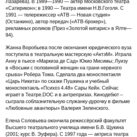
Лазарева). В 1989—1990 — актер Московского театра
«Сатирикон»; в 1990 — Театра имени Н.В.Гоголя. С
1991 — телережиссер «АТВ — Новая студия»
(Останкино), автор передач («АТВ-брокер»),
рекламных роликов (Приз «Золотой кипарис» в Ялте—
94).
Жанна Воробьева после окончания юридического вуза
поступила в театральную мастерскую «АктэМ». Играла
Анну в пьесе «Маркиза де Сад» Юкио Мисимы; Луизу
в «Восьми с половиной женщин на грани нервного
срыва» Робера Тома. Сделала два моноспектакля
«Царь Никита» по сказке Пушкина и учебный
моноспектакль «Психоз 4.48» Сары Кейн. Сейчас
играет в Театре.DOC и в антрепризах. Кинодебют –
сыграла соблазнительную служанку-дурочку в фильме
«Любовные авантюры» Валерия Зеленского.
Елена Соловьева окончила режиссёрский факультет
Высшего театрального училища имени Б.В. Щукина
(2001; курс В. Эуфера). С 1997 года — актриса театра