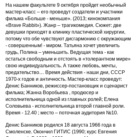
На нашем факультете 9 октября пройдет необычный
мастер-класс – его проведут создатели и участники
фильма «Больше - меньше». (2013; кинокомпания
«Brave Rabbit»). Жанр – трагикомедия. Сюжет: две
девушки приходят в клинику пластической хирургии,
потому что обе чувствуют дисгармонию с окружающим
- совершенным! - миром. Татьяна хочет увеличить
грудь, Полина – уменьшить. Ведущая тема - как
остаться свободным и отстоять в «толерантном мире»
свою индивидуальность
. А также любовь, мечты,
предательство… Время действия - наши дни, СССР
1970-х годов и античность.
Мастер-класс проведут:
Денис Банников, режиссер-постано
вщик и сценарист
фильма; Жанна Воробьева , продюсер и
исполнительница одной из главных ролей; Елена
Соловьева - исполнительница второй главной роли.
Время - 12.40 ; место – поточная аудитория №10.
Денис Банников родился 18 августа 1966 года в
Смоленске. Окончил ГИТИС (1990; курс Евгения