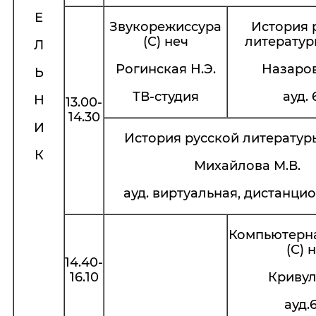
Е
Звукорежиссура
История 
(С) неч
литературы
Л
Рогинская Н.Э.
Назаров
Ь
ТВ-студия
ауд. 
Н
13.00-
14.30
И
История русской литературы
К
Михайлова М.В.
ауд. виртуальная, дистанцио
Компьютерн
(С) 
14.40-
16.10
Кривуля
ауд.