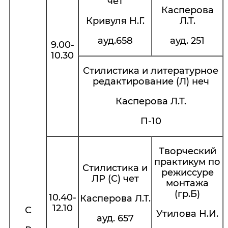
чет
Касперова
Кривуля Н.Г.
Л.Т.
ауд.658
ауд. 251
9.00-
10.30
Стилистика и литературное
редактирование (Л) неч
Касперова Л.Т.
П-10
Творческий
практикум по
Стилистика и
режиссуре
ЛР (С) чет
монтажа
(гр.Б)
10.40-
Касперова Л.Т.
12.10
С
Утилова Н.И.
ауд. 657