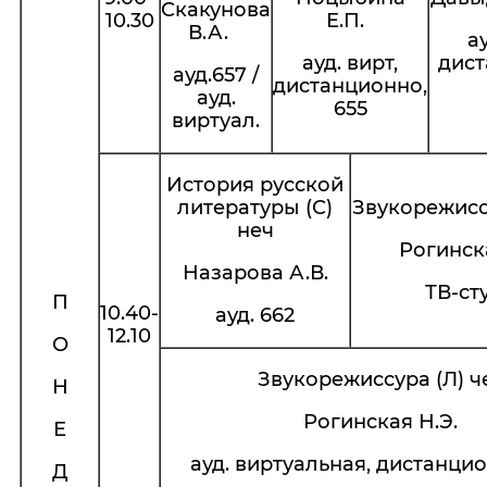
Скакунова
10.30
Е.П.
В.А.
ау
ауд. вирт,
дист
ауд.657 /
дистанционно,
ауд.
655
виртуал.
История русской
литературы (С)
Звукорежиссу
неч
Рогинска
Назарова А.В.
ТВ-ст
П
10.40-
ауд. 662
12.10
О
Звукорежиссура (Л) ч
Н
Рогинская Н.Э.
Е
ауд. виртуальная, дистанцио
Д