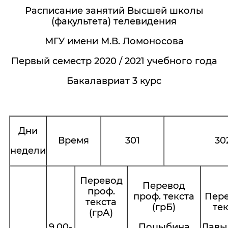
Расписание занятий Высшей школы
(факультета) телевидения
МГУ имени М.В. Ломоносова
Первый семестр 2020 / 2021 учебного года
Бакалавриат 3 курс
Дни
Время
301
30
недели
Перевод
Перевод
проф.
проф. текста
Пере
текста
(грБ)
тек
(грА)
9.00-
Поцыбина
Давы