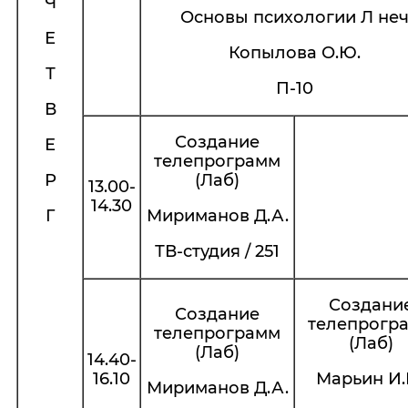
Ч
Основы психологии Л не
Е
Копылова О.Ю.
Т
П-10
В
Создание
Е
телепрограмм
Р
(Лаб)
13.00-
14.30
Г
Мириманов Д.А.
ТВ-студия / 251
Создани
Создание
телепрогр
телепрограмм
(Лаб)
(Лаб)
14.40-
16.10
Марьин И.И
Мириманов Д.А.