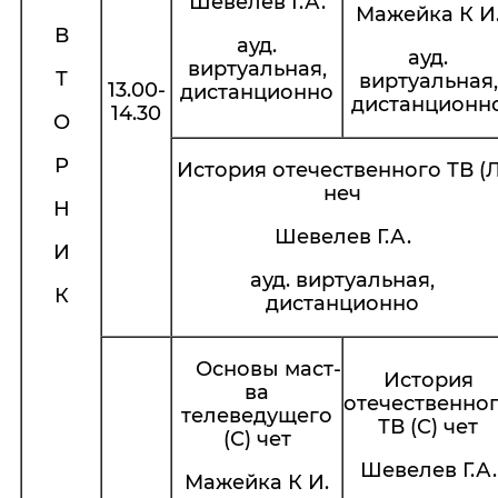
Шевелев Г.А.
Мажейка К И
В
ауд.
ауд.
виртуальная,
Т
виртуальная,
13.00-
дистанционно
дистанционн
14.30
О
Р
История отечественного ТВ (Л
неч
Н
Шевелев Г.А.
И
ауд. виртуальная,
К
дистанционно
Основы маст-
История
ва
отечественно
телеведущего
ТВ (С) чет
(С) чет
Шевелев Г.А.
Мажейка К И.