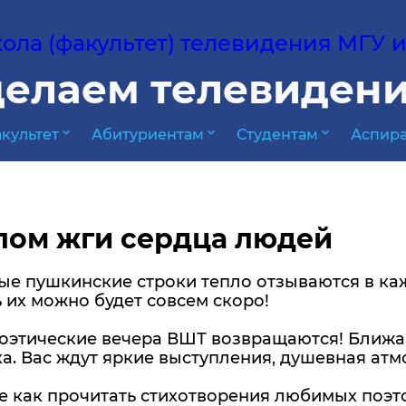
ла (факультет) телевидения МГУ им
елаем телевидени
expand_more
expand_more
expand_more
культет
Абитуриентам
Студентам
Аспира
лом жги сердца людей
ые пушкинские строки тепло отзываются в ка
 их можно будет совсем скоро!
оэтические вечера ВШТ возвращаются! Ближа
ка. Вас ждут яркие выступления, душевная атм
 как прочитать стихотворения любимых поэто