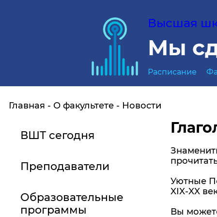
Высшая шко
Мы сд
Расписание
Фа
Главная
О факультете
Новости
Глаго
ВШТ сегодня
Знаменит
прочитать
Преподаватели
Уютные П
XIX-XX ве
Образовательные
программы
Вы можете