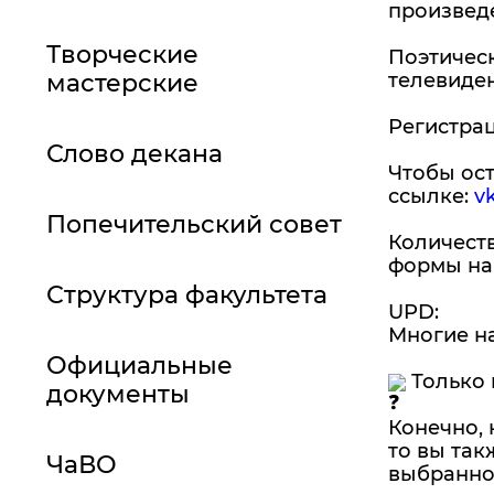
произведе
Творческие
Поэтическ
мастерские
телевиден
Регистрац
Слово декана
Чтобы ост
ссылке:
vk
Попечительский совет
Количеств
формы на
Структура факультета
UPD:
Многие на
Официальные
Только 
документы
Конечно, 
то вы так
ЧаВО
выбранно