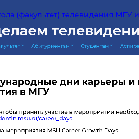
ла (факультет) телевидения МГУ им
елаем телевидени
expand_more
expand_more
expand_more
культет
Абитуриентам
Студентам
Аспира
ународные дни карьеры и 
тия в МГУ
 чтобы принять участие в мероприятии необхо
udentin.msu.ru/career_days
а мероприятия MSU Career Growth Days: