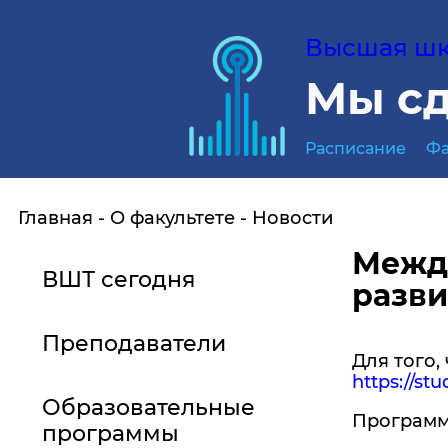
Высшая шко
Мы сд
Расписание
Фа
Главная
О факультете
Новости
Межд
ВШТ сегодня
разви
Преподаватели
Для того,
https://st
Образовательные
Программ
программы