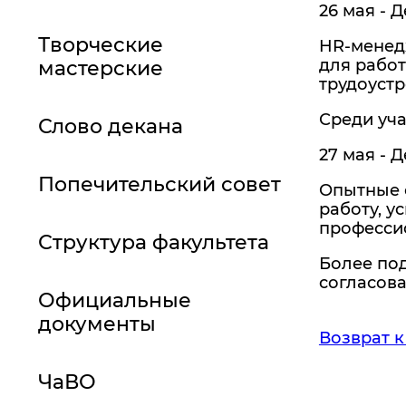
26 мая - Д
Творческие
HR-менед
для работ
мастерские
трудоустр
Среди уча
Слово декана
27 мая - Д
Попечительский совет
Опытные с
работу, у
професси
Структура факультета
Более под
согласова
Официальные
документы
Возврат к
ЧаВО