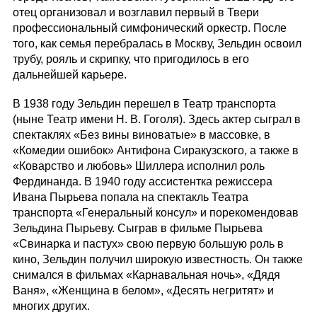
отец организовал и возглавил первый в Твери
профессиональный симфонический оркестр. После
того, как семья перебралась в Москву, Зельдин освоил
трубу, рояль и скрипку, что пригодилось в его
дальнейшей карьере.
В 1938 году Зельдин перешел в Театр транспорта
(ныне Театр имени Н. В. Гоголя). Здесь актер сыграл в
спектаклях «Без вины виноватые» в массовке, в
«Комедии ошибок» Антифона Сиракузского, а также в
«Коварство и любовь» Шиллера исполнил роль
Фердинанда. В 1940 году ассистентка режиссера
Ивана Пырьева попала на спектакль Театра
транспорта «Генеральный консул» и порекомендовав
Зельдина Пырьеву. Сыграв в фильме Пырьева
«Свинарка и пастух» свою первую большую роль в
кино, Зельдин получил широкую известность. Он также
снимался в фильмах «Карнавальная ночь», «Дядя
Ваня», «Женщина в белом», «Десять негритят» и
многих других.