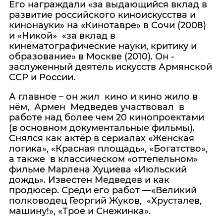
Его награждали «за выдающийся вклад в
развитие российского киноискусства и
кинонауки» на «Кинотавре» в Сочи (2008)
и «Никой» «за вклад в
кинематографические науки, критику и
образование» в Москве (2010). Он -
заслуженный деятель искусств Армянской
ССР и России.
А главное – он жил кино и кино жило в
нём, Армен Медведев участвовал в
работе над более чем 20 кинопроектами
(в основном документальные фильмы).
Снялся как актёр в сериалах «Женская
логика», «Красная площадь», «Богатство»,
а также в классическом «оттепельном»
фильме Марлена Хуциева «Июльский
дождь». Известен Медведев и как
продюсер. Среди его работ —«Великий
полководец Георгий Жуков, «Хрусталев,
машину!», «Трое и Снежинка».