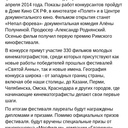
апреля 2014 года. Показы работ конкурсантов пройдут
в Доме Кино СК РФ, в кинотеатре «Полет» и в Центре
документального кино. Фильмом открытия станет
«Непал форева»- документальная комедия Алёны
Полуниной. Продюсер -Александр Роднянский.
Осенью фильм получил первую премию Римского
кинофестиваля.
В конкурсе примут участие 330 фильмов молодых
кинематографисто
в, среди которых присутствуют как
новые работы победителей прошлых фестивалей
«Святой Анны», так и новые имена. География
конкурса широка - от западных границ страны,
включая обе наши столицы, до Казани, Перми,
Челябинска, Омска, Краснодара и других городов, где
начинающие кинематографисты делают свои первые
шаги.
По итогам фестиваля лауреаты будут награждены
дипломами и призами. Помимо официальных призов
фестиваля. будут вручены специальные призы от
киноконцерна «Мосфильм», компании «Главкино» ,