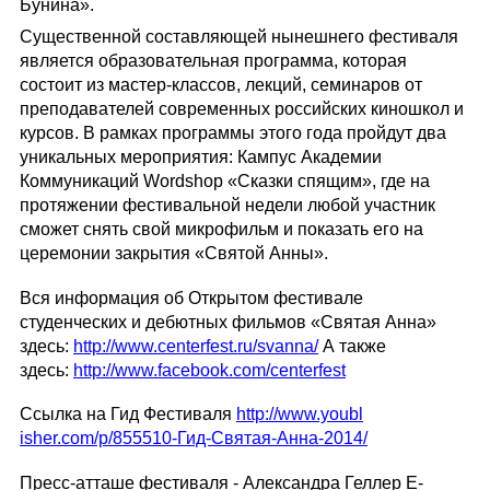
Бунина».
Существенной составляющей нынешнего фестиваля
является образовательная программа, которая
состоит из мастер-классов, лекций, семинаров от
преподавателей современных российских киношкол и
курсов. В рамках программы этого года пройдут два
уникальных мероприятия: Кампус Академии
Коммуникаций Wordshop «Сказки спящим», где на
протяжении фестивальной недели любой участник
сможет снять свой микрофильм и показать его на
церемонии закрытия «Святой Анны».
Вся информация об Открытом фестивале
студенческих и дебютных фильмов «Святая Анна»
здесь:
http://www.cente
rfest.ru/svanna/
А также
здесь:
http://www.faceb
ook.com/centerfe
st
Ссылка на Гид Фестиваля
http://www.youbl
isher.com/p/8555
10-Гид-Святая-Ан
на-2014/
Пресс-атташе фестиваля - Александра Геллер E-