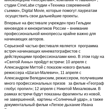
студии CineLab
и студии «Техника современной
съемки», Digital Movie, которые помогут лауреатам
осуществить свои дальнейшие проекты.
Впервые на фестивале учрежден приз Гильдии
киноведов и кинокритиков России – внимание
профессиональной кинопрессы крайне важно для
начинающих авторов.
Серьезной частью фестиваля является программа
встреч начинающих кинематографисто
в с
действующими профессионалами кино. В этом году на
«Святой Анны» пройдут встречи: 10 апреля с
Александром Миттой с показом нового фильма
режиссера «Шагал-Малевич», 11 апреля с
Александром Велединским, режиссером, получившим
много профессиональных призов за фильм «Географ
глобус пропил»; 12 апреля с Никитой Михалковым. В
рамках встречи будут показаны фрагменты из новой,
не завершенной, картины «Солнечный удар», а также
документальный фильм «Легкое дыхание Ивана