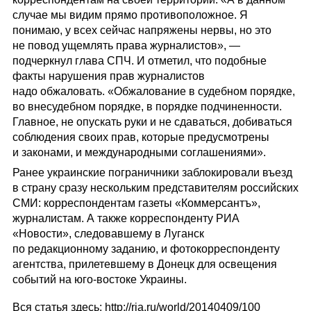
случае мы видим прямо противоположное. Я
понимаю, у всех сейчас напряжены нервы, но это
не повод ущемлять права журналистов», —
подчеркнул глава СПЧ. И отметил, что подобные
факты нарушения прав журналистов
надо обжаловать. «Обжалование в судебном порядке,
во внесудебном порядке, в порядке подчиненности.
Главное, не опускать руки и не сдаваться, добиваться
соблюдения своих прав, которые предусмотрены
и законами, и международными соглашениями».
Ранее украинские пограничники заблокировали въезд
в страну сразу нескольким представителям российских
СМИ: корреспондентам газеты «Коммерсантъ»,
журналистам. А также корреспонденту РИА
«Новости», следовавшему в Луганск
по редакционному заданию, и фотокорреспонд
енту
агентства, прилетевшему в Донецк для освещения
событий на юго-востоке Украины.
Вся статья здесь: http://ria.ru/wo
rld/20140409/100