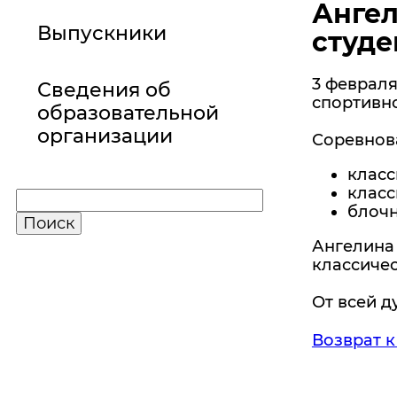
Ангел
Выпускники
студе
3 февраля
Сведения об
спортивно
образовательной
организации
Соревнов
класс
класс
блочн
Ангелина 
классичес
От всей 
Возврат к