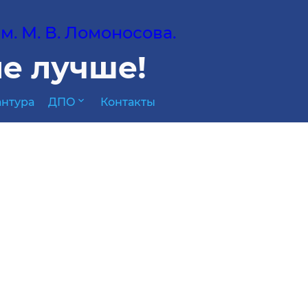
. М. В. Ломоносова.
е лучше!
expand_more
нтура
ДПО
Контакты