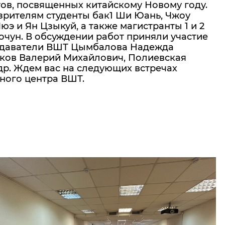
тов, посвященных китайскому Новому году.
зрителям студенты бак1 Ши Юань, Чжоу
юэ и Ян Цзыкуй, а также магистранты 1 и 2
очун. В обсуждении работ приняли участие
подаватели ВШТ Цымбалова Надежда
ков Валерий Михайлович, Полиевская
др. Ждем вас на следующих встречах
ого центра ВШТ.