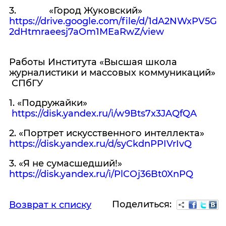
3. «Город Жуковский»
https://drive.google.com/file/d/1dA2NWxPV5G
2dHtmraeesj7aOm1MEaRwZ/view
Работы Института «Высшая школа
журналистики и массовых коммуникаций»
СПбГУ
1. «Подружайки»
https://disk.yandex.ru/i/w9Bts7x3JAQfQA
2. «Портрет искусственного интеллекта»
https://disk.yandex.ru/d/syCkdnPPIVrIvQ
3. «Я не сумасшедший!»
https://disk.yandex.ru/i/PlCOj36Bt0XnPQ
Поделиться:
Возврат к списку