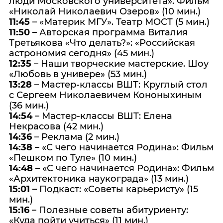
люди Московского университета». Фильм
«Николай Николаевич Озеров» (10 мин.)
11:45
– «Материк МГУ». Театр МОСТ (5 мин.)
11:50
– Авторская программа Виталия
Третьякова «Что делать?»: «Российская
астрономия сегодня» (45 мин.)
12:35
– Наши творческие мастерские. Шоу
«Любовь в универе» (53 мин.)
13:28
– Мастер-классы ВШТ: Круглый стол
с Сергеем Николаевичем Кононыхиным
(36 мин.)
14:54
– Мастер-классы ВШТ: Елена
Некрасова (42 мин.)
14:36
– Реклама (2 мин.)
14:38
– «С чего начинается Родина»: Фильм
«Пешком по Туле» (10 мин.)
14:48
– «С чего начинается Родина»: Фильм
«Архитектоника наукограда» (13 мин.)
15:01
– Подкаст: «Советы карьеристу» (15
мин.)
15:16
– Полезные советы абитуриенту:
«Куда пойти учиться» (11 мин.)