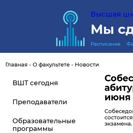
Высшая шко
Мы сд
Расписание
Фа
Главная
О факультете
Новости
Собес
ВШТ сегодня
абиту
июня
Преподаватели
Собеседов
состоится
Образовательные
экзамена.
программы