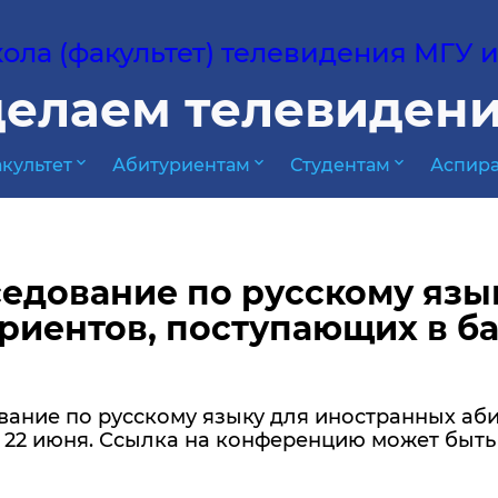
ла (факультет) телевидения МГУ им
елаем телевидени
expand_more
expand_more
expand_more
культет
Абитуриентам
Студентам
Аспира
едование по русскому язы
риентов, поступающих в ба
ание по русскому языку для иностранных аби
 22 июня. Ссылка на конференцию может быть